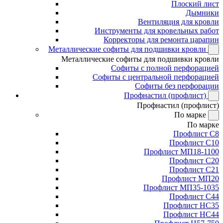
Плоский лист
Дымники
Вентиляция для кровли
Инструменты для кровельных работ
Корректоры для ремонта царапин
Металлические софиты для подшивки кровли
Металлические софиты для подшивки кровли
Софиты с полной перфорацией
Софиты с центральной перфорацией
Софиты без перфорации
Профнастил (профлист)
Профнастил (профлист)
По марке
По марке
Профлист С8
Профлист С10
Профлист МП18-1100
Профлист С20
Профлист С21
Профлист МП20
Профлист МП35-1035
Профлист С44
Профлист НС35
Профлист НС44