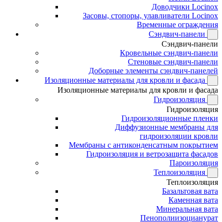
Доводчики Locinox
Засовы, стопоры, улавливатели Locinox
Временные ограждения
Сэндвич-панели
Сэндвич-панели
Кровельные сэндвич-панели
Стеновые сэндвич-панели
Доборные элементы сэндвич-панелей
Изоляционные материалы для кровли и фасада
Изоляционные материалы для кровли и фасада
Гидроизоляция
Гидроизоляция
Гидроизоляционные пленки
Диффузионные мембраны для
гидроизоляции кровли
Мембраны с антиконденсатным покрытием
Гидроизоляция и ветрозащита фасадов
Пароизоляция
Теплоизоляция
Теплоизоляция
Базальтовая вата
Каменная вата
Минеральная вата
Пенополиизоцианурат