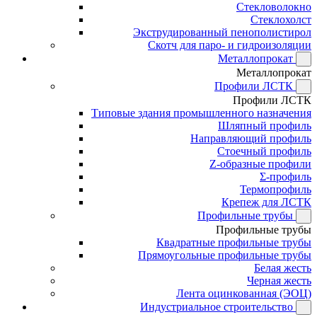
Стекловолокно
Стеклохолст
Экструдированный пенополистирол
Скотч для паро- и гидроизоляции
Металлопрокат
Металлопрокат
Профили ЛСТК
Профили ЛСТК
Типовые здания промышленного назначения
Шляпный профиль
Направляющий профиль
Стоечный профиль
Z-образные профили
Σ-профиль
Термопрофиль
Крепеж для ЛСТК
Профильные трубы
Профильные трубы
Квадратные профильные трубы
Прямоугольные профильные трубы
Белая жесть
Черная жесть
Лента оцинкованная (ЭОЦ)
Индустриальное строительство