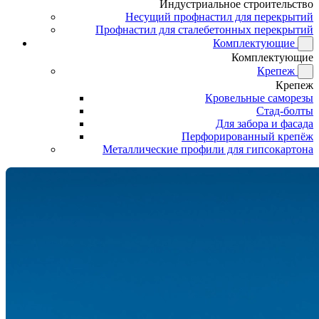
Индустриальное строительство
Несущий профнастил для перекрытий
Профнастил для сталебетонных перекрытий
Комплектующие
Комплектующие
Крепеж
Крепеж
Кровельные саморезы
Стад-болты
Для забора и фасада
Перфорированный крепёж
Металлические профили для гипсокартона