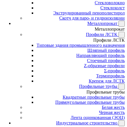
Стекловолокно
Стеклохолст
Экструдированный пенополистирол
Скотч для паро- и гидроизоляции
Металлопрокат
Металлопрокат
Профили ЛСТК
Профили ЛСТК
Типовые здания промышленного назначения
Шляпный профиль
Направляющий профиль
Стоечный профиль
Z-образные профили
Σ-профиль
Термопрофиль
Крепеж для ЛСТК
Профильные трубы
Профильные трубы
Квадратные профильные трубы
Прямоугольные профильные трубы
Белая жесть
Черная жесть
Лента оцинкованная (ЭОЦ)
Индустриальное строительство