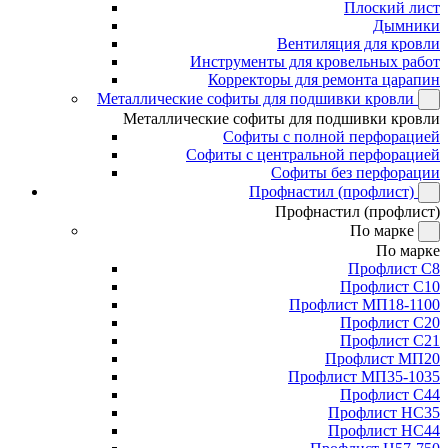
Плоский лист
Дымники
Вентиляция для кровли
Инструменты для кровельных работ
Корректоры для ремонта царапин
Металлические софиты для подшивки кровли
Металлические софиты для подшивки кровли
Софиты с полной перфорацией
Софиты с центральной перфорацией
Софиты без перфорации
Профнастил (профлист)
Профнастил (профлист)
По марке
По марке
Профлист С8
Профлист С10
Профлист МП18-1100
Профлист С20
Профлист С21
Профлист МП20
Профлист МП35-1035
Профлист С44
Профлист НС35
Профлист НС44