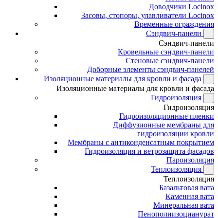
Доводчики Locinox
Засовы, стопоры, улавливатели Locinox
Временные ограждения
Сэндвич-панели
Сэндвич-панели
Кровельные сэндвич-панели
Стеновые сэндвич-панели
Доборные элементы сэндвич-панелей
Изоляционные материалы для кровли и фасада
Изоляционные материалы для кровли и фасада
Гидроизоляция
Гидроизоляция
Гидроизоляционные пленки
Диффузионные мембраны для
гидроизоляции кровли
Мембраны с антиконденсатным покрытием
Гидроизоляция и ветрозащита фасадов
Пароизоляция
Теплоизоляция
Теплоизоляция
Базальтовая вата
Каменная вата
Минеральная вата
Пенополиизоцианурат