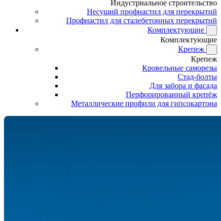
Индустриальное строительство
Несущий профнастил для перекрытий
Профнастил для сталебетонных перекрытий
Комплектующие
Комплектующие
Крепеж
Крепеж
Кровельные саморезы
Стад-болты
Для забора и фасада
Перфорированный крепёж
Металлические профили для гипсокартона