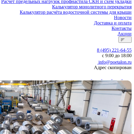
Расчет предельных нагрузок профнастила СКН и схем укладки
Калькулятор монолитного перекрытия
Калькулятор расчёта водосточной системы для крыши
Новости
Доставка и оплата
Контакты
Акции
8 (495) 221-64-55
с 9:00 до 18:00
info@poetalon.ru
Адрес скопирован