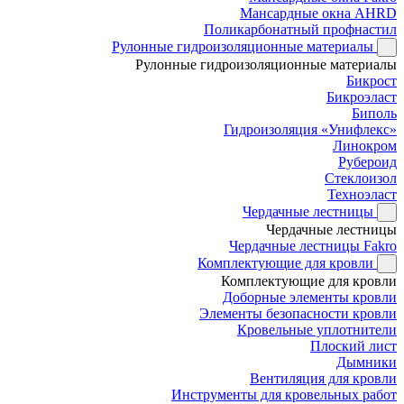
Мансардные окна AHRD
Поликарбонатный профнастил
Рулонные гидроизоляционные материалы
Рулонные гидроизоляционные материалы
Бикрост
Бикроэласт
Биполь
Гидроизоляция «Унифлекс»
Линокром
Рубероид
Стеклоизол
Техноэласт
Чердачные лестницы
Чердачные лестницы
Чердачные лестницы Fakro
Комплектующие для кровли
Комплектующие для кровли
Доборные элементы кровли
Элементы безопасности кровли
Кровельные уплотнители
Плоский лист
Дымники
Вентиляция для кровли
Инструменты для кровельных работ