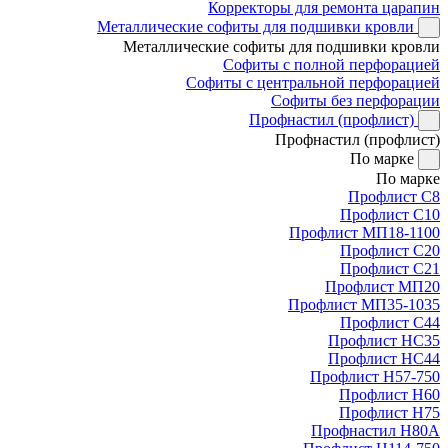
Корректоры для ремонта царапин
Металлические софиты для подшивки кровли
Металлические софиты для подшивки кровли
Софиты с полной перфорацией
Софиты с центральной перфорацией
Софиты без перфорации
Профнастил (профлист)
Профнастил (профлист)
По марке
По марке
Профлист С8
Профлист С10
Профлист МП18-1100
Профлист С20
Профлист С21
Профлист МП20
Профлист МП35-1035
Профлист С44
Профлист НС35
Профлист НС44
Профлист Н57-750
Профлист Н60
Профлист Н75
Профнастил Н80А