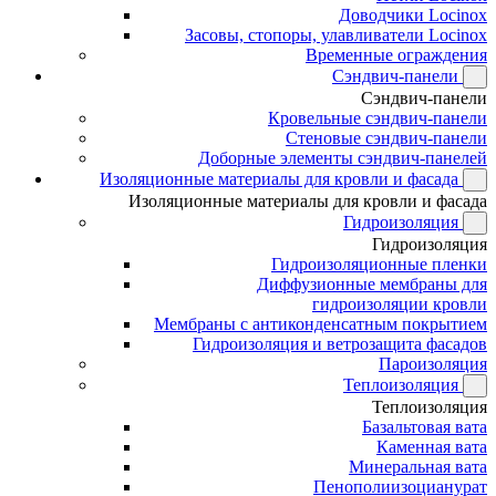
Доводчики Locinox
Засовы, стопоры, улавливатели Locinox
Временные ограждения
Сэндвич-панели
Сэндвич-панели
Кровельные сэндвич-панели
Стеновые сэндвич-панели
Доборные элементы сэндвич-панелей
Изоляционные материалы для кровли и фасада
Изоляционные материалы для кровли и фасада
Гидроизоляция
Гидроизоляция
Гидроизоляционные пленки
Диффузионные мембраны для
гидроизоляции кровли
Мембраны с антиконденсатным покрытием
Гидроизоляция и ветрозащита фасадов
Пароизоляция
Теплоизоляция
Теплоизоляция
Базальтовая вата
Каменная вата
Минеральная вата
Пенополиизоцианурат