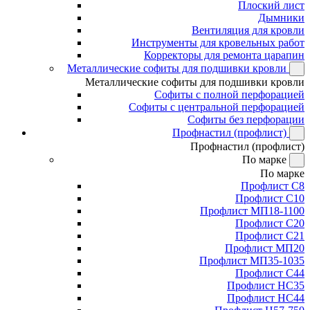
Плоский лист
Дымники
Вентиляция для кровли
Инструменты для кровельных работ
Корректоры для ремонта царапин
Металлические софиты для подшивки кровли
Металлические софиты для подшивки кровли
Софиты с полной перфорацией
Софиты с центральной перфорацией
Софиты без перфорации
Профнастил (профлист)
Профнастил (профлист)
По марке
По марке
Профлист С8
Профлист С10
Профлист МП18-1100
Профлист С20
Профлист С21
Профлист МП20
Профлист МП35-1035
Профлист С44
Профлист НС35
Профлист НС44