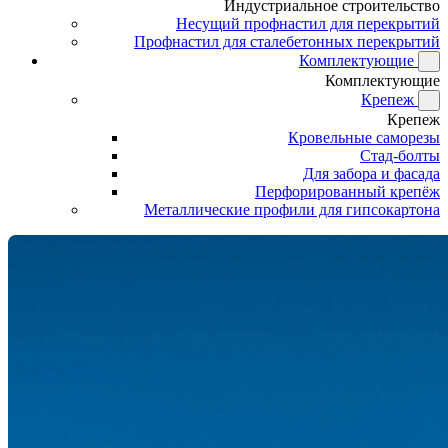
Индустриальное строительство
Несущий профнастил для перекрытий
Профнастил для сталебетонных перекрытий
Комплектующие
Комплектующие
Крепеж
Крепеж
Кровельные саморезы
Стад-болты
Для забора и фасада
Перфорированный крепёж
Металлические профили для гипсокартона