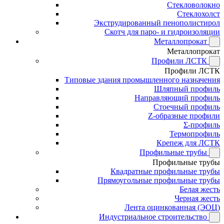
Стекловолокно
Стеклохолст
Экструдированный пенополистирол
Скотч для паро- и гидроизоляции
Металлопрокат
Металлопрокат
Профили ЛСТК
Профили ЛСТК
Типовые здания промышленного назначения
Шляпный профиль
Направляющий профиль
Стоечный профиль
Z-образные профили
Σ-профиль
Термопрофиль
Крепеж для ЛСТК
Профильные трубы
Профильные трубы
Квадратные профильные трубы
Прямоугольные профильные трубы
Белая жесть
Черная жесть
Лента оцинкованная (ЭОЦ)
Индустриальное строительство