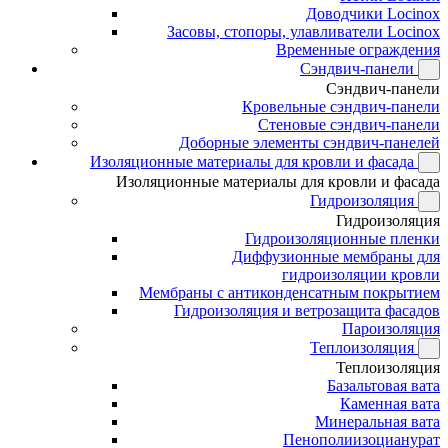
Доводчики Locinox
Засовы, стопоры, улавливатели Locinox
Временные ограждения
Сэндвич-панели
Сэндвич-панели
Кровельные сэндвич-панели
Стеновые сэндвич-панели
Доборные элементы сэндвич-панелей
Изоляционные материалы для кровли и фасада
Изоляционные материалы для кровли и фасада
Гидроизоляция
Гидроизоляция
Гидроизоляционные пленки
Диффузионные мембраны для
гидроизоляции кровли
Мембраны с антиконденсатным покрытием
Гидроизоляция и ветрозащита фасадов
Пароизоляция
Теплоизоляция
Теплоизоляция
Базальтовая вата
Каменная вата
Минеральная вата
Пенополиизоцианурат