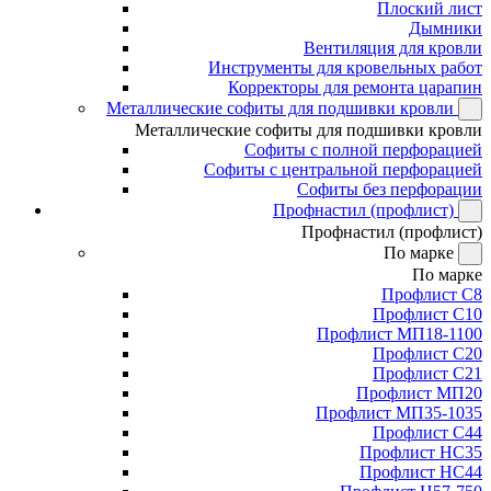
Плоский лист
Дымники
Вентиляция для кровли
Инструменты для кровельных работ
Корректоры для ремонта царапин
Металлические софиты для подшивки кровли
Металлические софиты для подшивки кровли
Софиты с полной перфорацией
Софиты с центральной перфорацией
Софиты без перфорации
Профнастил (профлист)
Профнастил (профлист)
По марке
По марке
Профлист С8
Профлист С10
Профлист МП18-1100
Профлист С20
Профлист С21
Профлист МП20
Профлист МП35-1035
Профлист С44
Профлист НС35
Профлист НС44