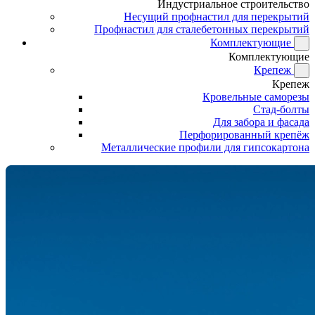
Индустриальное строительство
Несущий профнастил для перекрытий
Профнастил для сталебетонных перекрытий
Комплектующие
Комплектующие
Крепеж
Крепеж
Кровельные саморезы
Стад-болты
Для забора и фасада
Перфорированный крепёж
Металлические профили для гипсокартона