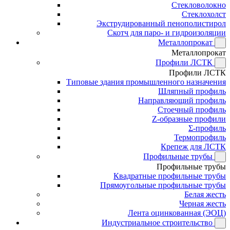
Стекловолокно
Стеклохолст
Экструдированный пенополистирол
Скотч для паро- и гидроизоляции
Металлопрокат
Металлопрокат
Профили ЛСТК
Профили ЛСТК
Типовые здания промышленного назначения
Шляпный профиль
Направляющий профиль
Стоечный профиль
Z-образные профили
Σ-профиль
Термопрофиль
Крепеж для ЛСТК
Профильные трубы
Профильные трубы
Квадратные профильные трубы
Прямоугольные профильные трубы
Белая жесть
Черная жесть
Лента оцинкованная (ЭОЦ)
Индустриальное строительство