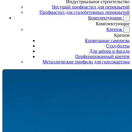
Индустриальное строительство
Несущий профнастил для перекрытий
Профнастил для сталебетонных перекрытий
Комплектующие
Комплектующие
Крепеж
Крепеж
Кровельные саморезы
Стад-болты
Для забора и фасада
Перфорированный крепёж
Металлические профили для гипсокартона