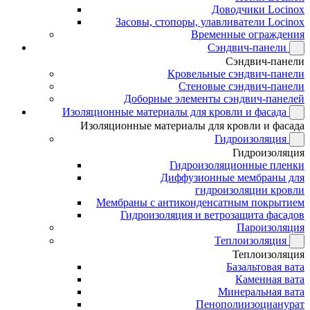
Доводчики Locinox
Засовы, стопоры, улавливатели Locinox
Временные ограждения
Сэндвич-панели
Сэндвич-панели
Кровельные сэндвич-панели
Стеновые сэндвич-панели
Доборные элементы сэндвич-панелей
Изоляционные материалы для кровли и фасада
Изоляционные материалы для кровли и фасада
Гидроизоляция
Гидроизоляция
Гидроизоляционные пленки
Диффузионные мембраны для
гидроизоляции кровли
Мембраны с антиконденсатным покрытием
Гидроизоляция и ветрозащита фасадов
Пароизоляция
Теплоизоляция
Теплоизоляция
Базальтовая вата
Каменная вата
Минеральная вата
Пенополиизоцианурат