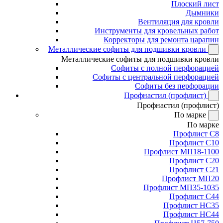
Плоский лист
Дымники
Вентиляция для кровли
Инструменты для кровельных работ
Корректоры для ремонта царапин
Металлические софиты для подшивки кровли
Металлические софиты для подшивки кровли
Софиты с полной перфорацией
Софиты с центральной перфорацией
Софиты без перфорации
Профнастил (профлист)
Профнастил (профлист)
По марке
По марке
Профлист С8
Профлист С10
Профлист МП18-1100
Профлист С20
Профлист С21
Профлист МП20
Профлист МП35-1035
Профлист С44
Профлист НС35
Профлист НС44