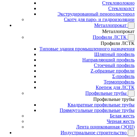
Стекловолокно
Стеклохолст
Экструдированный пенополистирол
Скотч для паро- и гидроизоляции
Металлопрокат
Металлопрокат
Профили ЛСТК
Профили ЛСТК
Типовые здания промышленного назначения
Шляпный профиль
Направляющий профиль
Стоечный профиль
Z-образные профили
Σ-профиль
Термопрофиль
Крепеж для ЛСТК
Профильные трубы
Профильные трубы
Квадратные профильные трубы
Прямоугольные профильные трубы
Белая жесть
Черная жесть
Лента оцинкованная (ЭОЦ)
Индустриальное строительство