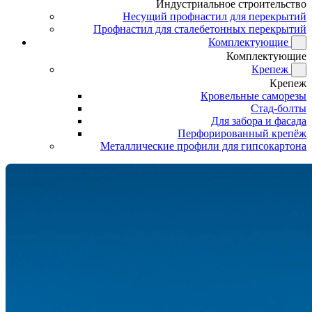
Индустриальное строительство
Несущий профнастил для перекрытий
Профнастил для сталебетонных перекрытий
Комплектующие
Комплектующие
Крепеж
Крепеж
Кровельные саморезы
Стад-болты
Для забора и фасада
Перфорированный крепёж
Металлические профили для гипсокартона