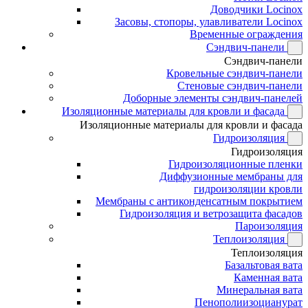
Доводчики Locinox
Засовы, стопоры, улавливатели Locinox
Временные ограждения
Сэндвич-панели
Сэндвич-панели
Кровельные сэндвич-панели
Стеновые сэндвич-панели
Доборные элементы сэндвич-панелей
Изоляционные материалы для кровли и фасада
Изоляционные материалы для кровли и фасада
Гидроизоляция
Гидроизоляция
Гидроизоляционные пленки
Диффузионные мембраны для
гидроизоляции кровли
Мембраны с антиконденсатным покрытием
Гидроизоляция и ветрозащита фасадов
Пароизоляция
Теплоизоляция
Теплоизоляция
Базальтовая вата
Каменная вата
Минеральная вата
Пенополиизоцианурат