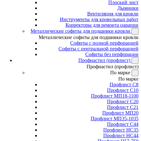
Плоский лист
Дымники
Вентиляция для кровли
Инструменты для кровельных работ
Корректоры для ремонта царапин
Металлические софиты для подшивки кровли
Металлические софиты для подшивки кровли
Софиты с полной перфорацией
Софиты с центральной перфорацией
Софиты без перфорации
Профнастил (профлист)
Профнастил (профлист)
По марке
По марке
Профлист С8
Профлист С10
Профлист МП18-1100
Профлист С20
Профлист С21
Профлист МП20
Профлист МП35-1035
Профлист С44
Профлист НС35
Профлист НС44