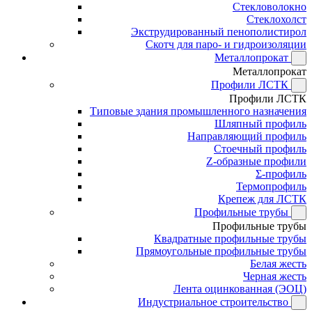
Стекловолокно
Стеклохолст
Экструдированный пенополистирол
Скотч для паро- и гидроизоляции
Металлопрокат
Металлопрокат
Профили ЛСТК
Профили ЛСТК
Типовые здания промышленного назначения
Шляпный профиль
Направляющий профиль
Стоечный профиль
Z-образные профили
Σ-профиль
Термопрофиль
Крепеж для ЛСТК
Профильные трубы
Профильные трубы
Квадратные профильные трубы
Прямоугольные профильные трубы
Белая жесть
Черная жесть
Лента оцинкованная (ЭОЦ)
Индустриальное строительство