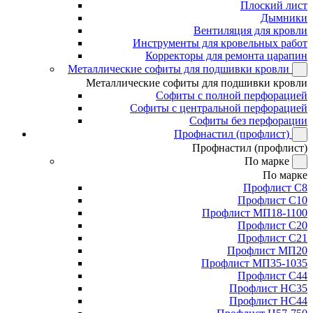
Плоский лист
Дымники
Вентиляция для кровли
Инструменты для кровельных работ
Корректоры для ремонта царапин
Металлические софиты для подшивки кровли
Металлические софиты для подшивки кровли
Софиты с полной перфорацией
Софиты с центральной перфорацией
Софиты без перфорации
Профнастил (профлист)
Профнастил (профлист)
По марке
По марке
Профлист С8
Профлист С10
Профлист МП18-1100
Профлист С20
Профлист С21
Профлист МП20
Профлист МП35-1035
Профлист С44
Профлист НС35
Профлист НС44