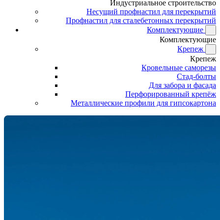
Индустриальное строительство
Несущий профнастил для перекрытий
Профнастил для сталебетонных перекрытий
Комплектующие
Комплектующие
Крепеж
Крепеж
Кровельные саморезы
Стад-болты
Для забора и фасада
Перфорированный крепёж
Металлические профили для гипсокартона