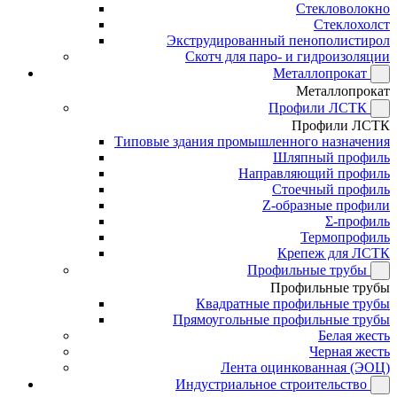
Стекловолокно
Стеклохолст
Экструдированный пенополистирол
Скотч для паро- и гидроизоляции
Металлопрокат
Металлопрокат
Профили ЛСТК
Профили ЛСТК
Типовые здания промышленного назначения
Шляпный профиль
Направляющий профиль
Стоечный профиль
Z-образные профили
Σ-профиль
Термопрофиль
Крепеж для ЛСТК
Профильные трубы
Профильные трубы
Квадратные профильные трубы
Прямоугольные профильные трубы
Белая жесть
Черная жесть
Лента оцинкованная (ЭОЦ)
Индустриальное строительство