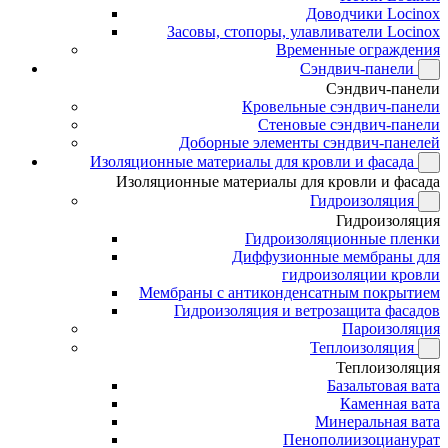
Доводчики Locinox
Засовы, стопоры, улавливатели Locinox
Временные ограждения
Сэндвич-панели
Сэндвич-панели
Кровельные сэндвич-панели
Стеновые сэндвич-панели
Доборные элементы сэндвич-панелей
Изоляционные материалы для кровли и фасада
Изоляционные материалы для кровли и фасада
Гидроизоляция
Гидроизоляция
Гидроизоляционные пленки
Диффузионные мембраны для
гидроизоляции кровли
Мембраны с антиконденсатным покрытием
Гидроизоляция и ветрозащита фасадов
Пароизоляция
Теплоизоляция
Теплоизоляция
Базальтовая вата
Каменная вата
Минеральная вата
Пенополиизоцианурат