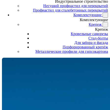
Индустриальное строительство
Несущий профнастил для перекрытий
Профнастил для сталебетонных перекрытий
Комплектующие
Комплектующие
Крепеж
Крепеж
Кровельные саморезы
Стад-болты
Для забора и фасада
Перфорированный крепёж
Металлические профили для гипсокартона