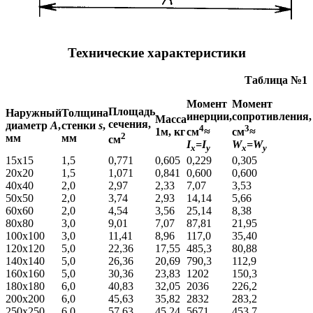
Технические характеристики
Таблица №1
Момент
Момент
Площадь
Наружный
Толщина
инерции,
сопротивления,
Масса
сечения,
диаметр
A
,
стенки
s
,
4
3
1м, кг
см
≈
см
≈
2
мм
мм
см
I
=I
W
=W
x
y
x
y
15х15
1,5
0,771
0,605
0,229
0,305
20х20
1,5
1,071
0,841
0,600
0,600
40х40
2,0
2,97
2,33
7,07
3,53
50х50
2,0
3,74
2,93
14,14
5,66
60х60
2,0
4,54
3,56
25,14
8,38
80х80
3,0
9,01
7,07
87,81
21,95
100х100
3,0
11,41
8,96
117,0
35,40
120х120
5,0
22,36
17,55
485,3
80,88
140х140
5,0
26,36
20,69
790,3
112,9
160х160
5,0
30,36
23,83
1202
150,3
180х180
6,0
40,83
32,05
2036
226,2
200х200
6,0
45,63
35,82
2832
283,2
250х250
6,0
57,63
45,24
5671
453,7