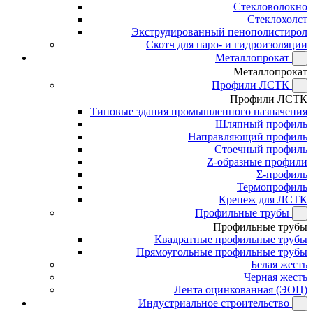
Стекловолокно
Стеклохолст
Экструдированный пенополистирол
Скотч для паро- и гидроизоляции
Металлопрокат
Металлопрокат
Профили ЛСТК
Профили ЛСТК
Типовые здания промышленного назначения
Шляпный профиль
Направляющий профиль
Стоечный профиль
Z-образные профили
Σ-профиль
Термопрофиль
Крепеж для ЛСТК
Профильные трубы
Профильные трубы
Квадратные профильные трубы
Прямоугольные профильные трубы
Белая жесть
Черная жесть
Лента оцинкованная (ЭОЦ)
Индустриальное строительство