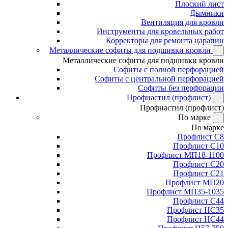
Плоский лист
Дымники
Вентиляция для кровли
Инструменты для кровельных работ
Корректоры для ремонта царапин
Металлические софиты для подшивки кровли
Металлические софиты для подшивки кровли
Софиты с полной перфорацией
Софиты с центральной перфорацией
Софиты без перфорации
Профнастил (профлист)
Профнастил (профлист)
По марке
По марке
Профлист С8
Профлист С10
Профлист МП18-1100
Профлист С20
Профлист С21
Профлист МП20
Профлист МП35-1035
Профлист С44
Профлист НС35
Профлист НС44