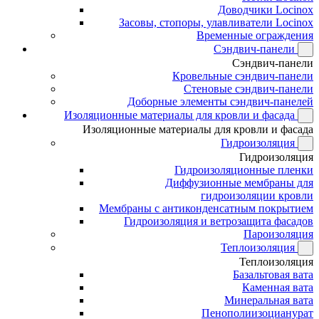
Доводчики Locinox
Засовы, стопоры, улавливатели Locinox
Временные ограждения
Сэндвич-панели
Сэндвич-панели
Кровельные сэндвич-панели
Стеновые сэндвич-панели
Доборные элементы сэндвич-панелей
Изоляционные материалы для кровли и фасада
Изоляционные материалы для кровли и фасада
Гидроизоляция
Гидроизоляция
Гидроизоляционные пленки
Диффузионные мембраны для
гидроизоляции кровли
Мембраны с антиконденсатным покрытием
Гидроизоляция и ветрозащита фасадов
Пароизоляция
Теплоизоляция
Теплоизоляция
Базальтовая вата
Каменная вата
Минеральная вата
Пенополиизоцианурат