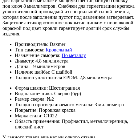
для нарезания в металле и мощную шестигранную головку
под ключ 8 миллиметров. Снабжен для герметизации крепежа
уплотнительной прокладкой из специальной сырой резины,
которая после заполнения пустот под давлением затвердевает.
Защитное антикоррозионное покрытие цинком с порошковой
окраской под цвет кровли гарантирует долгий срок службы
изделия.
Производитель:
Daxmer
Тип самореза:
Кровельный
Назначение самореза:
По металлу
Диаметр:
4,8 миллиметра
Длина:
19 миллиметров
Наличие шайбы:
С шайбой
Толщина уплотнителя EPDM:
2,8 миллиметра
Форма шляпки:
Шестигранная
Вид наконечника:
Сверло (бур)
Размер сверла:
№2
Толщина просверливаемого металла:
3 миллиметра
Покрытие:
Порошкая краска
Марка стали:
С1022
Область применения:
Профнастил, металлочерепица,
плоский лист
У данного товара еще нет ни одного отзыва.