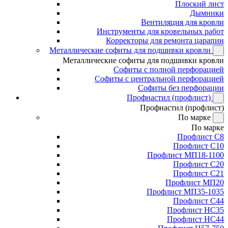
Плоский лист
Дымники
Вентиляция для кровли
Инструменты для кровельных работ
Корректоры для ремонта царапин
Металлические софиты для подшивки кровли
Металлические софиты для подшивки кровли
Софиты с полной перфорацией
Софиты с центральной перфорацией
Софиты без перфорации
Профнастил (профлист)
Профнастил (профлист)
По марке
По марке
Профлист С8
Профлист С10
Профлист МП18-1100
Профлист С20
Профлист С21
Профлист МП20
Профлист МП35-1035
Профлист С44
Профлист НС35
Профлист НС44