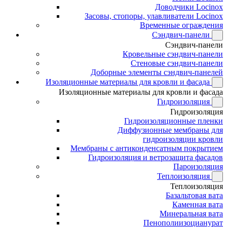
Доводчики Locinox
Засовы, стопоры, улавливатели Locinox
Временные ограждения
Сэндвич-панели
Сэндвич-панели
Кровельные сэндвич-панели
Стеновые сэндвич-панели
Доборные элементы сэндвич-панелей
Изоляционные материалы для кровли и фасада
Изоляционные материалы для кровли и фасада
Гидроизоляция
Гидроизоляция
Гидроизоляционные пленки
Диффузионные мембраны для
гидроизоляции кровли
Мембраны с антиконденсатным покрытием
Гидроизоляция и ветрозащита фасадов
Пароизоляция
Теплоизоляция
Теплоизоляция
Базальтовая вата
Каменная вата
Минеральная вата
Пенополиизоцианурат