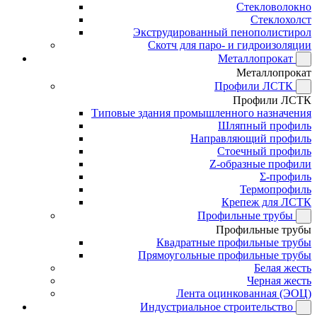
Стекловолокно
Стеклохолст
Экструдированный пенополистирол
Скотч для паро- и гидроизоляции
Металлопрокат
Металлопрокат
Профили ЛСТК
Профили ЛСТК
Типовые здания промышленного назначения
Шляпный профиль
Направляющий профиль
Стоечный профиль
Z-образные профили
Σ-профиль
Термопрофиль
Крепеж для ЛСТК
Профильные трубы
Профильные трубы
Квадратные профильные трубы
Прямоугольные профильные трубы
Белая жесть
Черная жесть
Лента оцинкованная (ЭОЦ)
Индустриальное строительство