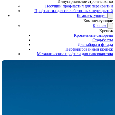
Индустриальное строительство
Несущий профнастил для перекрытий
Профнастил для сталебетонных перекрытий
Комплектующие
Комплектующие
Крепеж
Крепеж
Кровельные саморезы
Стад-болты
Для забора и фасада
Перфорированный крепёж
Металлические профили для гипсокартона