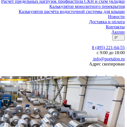
Расчет предельных нагрузок профнастила СКН и схем укладки
Калькулятор монолитного перекрытия
Калькулятор расчёта водосточной системы для крыши
Новости
Доставка и оплата
Контакты
Акции
8 (495) 221-64-55
с 9:00 до 18:00
info@poetalon.ru
Адрес скопирован