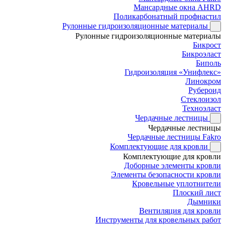
Мансардные окна AHRD
Поликарбонатный профнастил
Рулонные гидроизоляционные материалы
Рулонные гидроизоляционные материалы
Бикрост
Бикроэласт
Биполь
Гидроизоляция «Унифлекс»
Линокром
Рубероид
Стеклоизол
Техноэласт
Чердачные лестницы
Чердачные лестницы
Чердачные лестницы Fakro
Комплектующие для кровли
Комплектующие для кровли
Доборные элементы кровли
Элементы безопасности кровли
Кровельные уплотнители
Плоский лист
Дымники
Вентиляция для кровли
Инструменты для кровельных работ