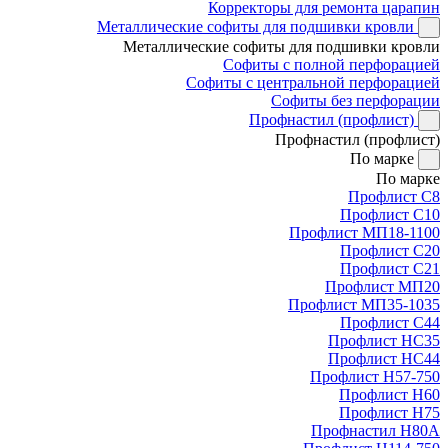
Корректоры для ремонта царапин
Металлические софиты для подшивки кровли
Металлические софиты для подшивки кровли
Софиты с полной перфорацией
Софиты с центральной перфорацией
Софиты без перфорации
Профнастил (профлист)
Профнастил (профлист)
По марке
По марке
Профлист С8
Профлист С10
Профлист МП18-1100
Профлист С20
Профлист С21
Профлист МП20
Профлист МП35-1035
Профлист С44
Профлист НС35
Профлист НС44
Профлист Н57-750
Профлист Н60
Профлист Н75
Профнастил Н80А