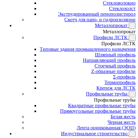
Стекловолокно
Стеклохолст
Экструдированный пенополистирол
Скотч для паро- и гидроизоляции
Металлопрокат
Металлопрокат
Профили ЛСТК
Профили ЛСТК
Типовые здания промышленного назначения
Шляпный профиль
Направляющий профиль
Стоечный профиль
Z-образные профили
Σ-профиль
Термопрофиль
Крепеж для ЛСТК
Профильные трубы
Профильные трубы
Квадратные профильные трубы
Прямоугольные профильные трубы
Белая жесть
Черная жесть
Лента оцинкованная (ЭОЦ)
Индустриальное строительство