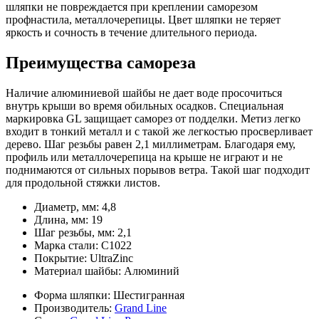
шляпки не повреждается при креплении саморезом
профнастила, металлочерепицы. Цвет шляпки не теряет
яркость и сочность в течение длительного периода.
Преимущества самореза
Наличие алюминиевой шайбы не дает воде просочиться
внутрь крыши во время обильных осадков. Специальная
маркировка GL защищает саморез от подделки. Метиз легко
входит в тонкий металл и с такой же легкостью просверливает
дерево. Шаг резьбы равен 2,1 миллиметрам. Благодаря ему,
профиль или металлочерепица на крыше не играют и не
поднимаются от сильных порывов ветра. Такой шаг подходит
для продольной стяжки листов.
Диаметр, мм:
4,8
Длина, мм:
19
Шаг резьбы, мм:
2,1
Марка стали:
С1022
Покрытие:
UltraZinc
Материал шайбы:
Алюминий
Форма шляпки:
Шестигранная
Производитель:
Grand Line