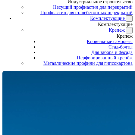
Индустриальное строительство
Несущий профнастил для перекрытий
Профнастил для сталебетонных перекрытий
Комплектующие
Комплектующие
Крепеж
Крепеж
Кровельные саморезы
Стад-болты
Для забора и фасада
Перфорированный крепёж
Металлические профили для гипсокартона