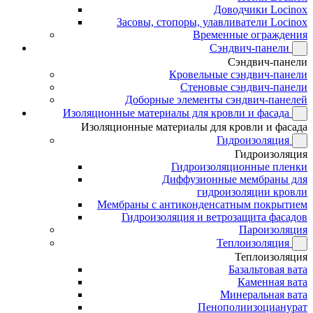
Доводчики Locinox
Засовы, стопоры, улавливатели Locinox
Временные ограждения
Сэндвич-панели
Сэндвич-панели
Кровельные сэндвич-панели
Стеновые сэндвич-панели
Доборные элементы сэндвич-панелей
Изоляционные материалы для кровли и фасада
Изоляционные материалы для кровли и фасада
Гидроизоляция
Гидроизоляция
Гидроизоляционные пленки
Диффузионные мембраны для
гидроизоляции кровли
Мембраны с антиконденсатным покрытием
Гидроизоляция и ветрозащита фасадов
Пароизоляция
Теплоизоляция
Теплоизоляция
Базальтовая вата
Каменная вата
Минеральная вата
Пенополиизоцианурат