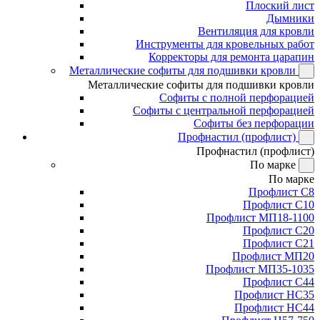
Плоский лист
Дымники
Вентиляция для кровли
Инструменты для кровельных работ
Корректоры для ремонта царапин
Металлические софиты для подшивки кровли
Металлические софиты для подшивки кровли
Софиты с полной перфорацией
Софиты с центральной перфорацией
Софиты без перфорации
Профнастил (профлист)
Профнастил (профлист)
По марке
По марке
Профлист С8
Профлист С10
Профлист МП18-1100
Профлист С20
Профлист С21
Профлист МП20
Профлист МП35-1035
Профлист С44
Профлист НС35
Профлист НС44