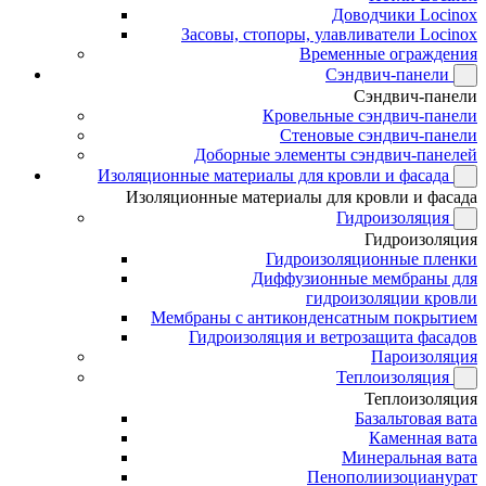
Доводчики Locinox
Засовы, стопоры, улавливатели Locinox
Временные ограждения
Сэндвич-панели
Сэндвич-панели
Кровельные сэндвич-панели
Стеновые сэндвич-панели
Доборные элементы сэндвич-панелей
Изоляционные материалы для кровли и фасада
Изоляционные материалы для кровли и фасада
Гидроизоляция
Гидроизоляция
Гидроизоляционные пленки
Диффузионные мембраны для
гидроизоляции кровли
Мембраны с антиконденсатным покрытием
Гидроизоляция и ветрозащита фасадов
Пароизоляция
Теплоизоляция
Теплоизоляция
Базальтовая вата
Каменная вата
Минеральная вата
Пенополиизоцианурат