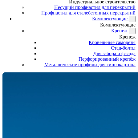
Индустриальное строительство
Несущий профнастил для перекрытий
Профнастил для сталебетонных перекрытий
Комплектующие
Комплектующие
Крепеж
Крепеж
Кровельные саморезы
Стад-болты
Для забора и фасада
Перфорированный крепёж
Металлические профили для гипсокартона