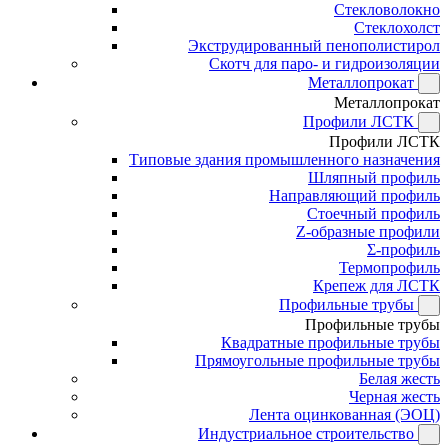
Стекловолокно
Стеклохолст
Экструдированный пенополистирол
Скотч для паро- и гидроизоляции
Металлопрокат
Металлопрокат
Профили ЛСТК
Профили ЛСТК
Типовые здания промышленного назначения
Шляпный профиль
Направляющий профиль
Стоечный профиль
Z-образные профили
Σ-профиль
Термопрофиль
Крепеж для ЛСТК
Профильные трубы
Профильные трубы
Квадратные профильные трубы
Прямоугольные профильные трубы
Белая жесть
Черная жесть
Лента оцинкованная (ЭОЦ)
Индустриальное строительство