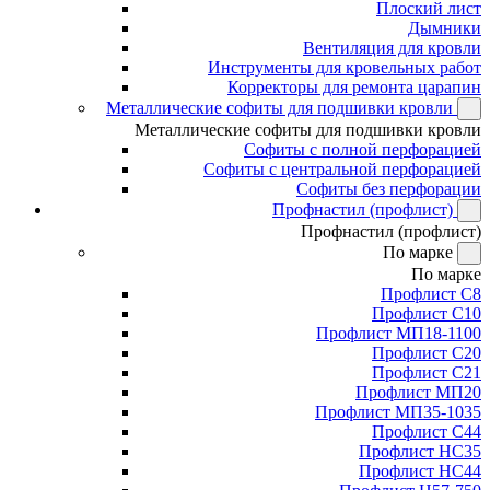
Плоский лист
Дымники
Вентиляция для кровли
Инструменты для кровельных работ
Корректоры для ремонта царапин
Металлические софиты для подшивки кровли
Металлические софиты для подшивки кровли
Софиты с полной перфорацией
Софиты с центральной перфорацией
Софиты без перфорации
Профнастил (профлист)
Профнастил (профлист)
По марке
По марке
Профлист С8
Профлист С10
Профлист МП18-1100
Профлист С20
Профлист С21
Профлист МП20
Профлист МП35-1035
Профлист С44
Профлист НС35
Профлист НС44