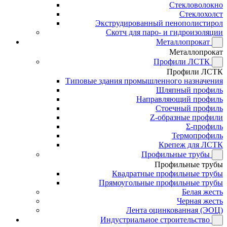
Стекловолокно
Стеклохолст
Экструдированный пенополистирол
Скотч для паро- и гидроизоляции
Металлопрокат
Металлопрокат
Профили ЛСТК
Профили ЛСТК
Типовые здания промышленного назначения
Шляпный профиль
Направляющий профиль
Стоечный профиль
Z-образные профили
Σ-профиль
Термопрофиль
Крепеж для ЛСТК
Профильные трубы
Профильные трубы
Квадратные профильные трубы
Прямоугольные профильные трубы
Белая жесть
Черная жесть
Лента оцинкованная (ЭОЦ)
Индустриальное строительство