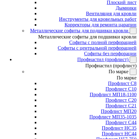
Плоский лист
Дымники
Вентиляция для кровли
Инструменты для кровельных работ
Корректоры для ремонта царапин
Металлические софиты для подшивки кровли
Металлические софиты для подшивки кровли
Софиты с полной перфорацией
Софиты с центральной перфорацией
Софиты без перфорации
Профнастил (профлист)
Профнастил (профлист)
По марке
По марке
Профлист С8
Профлист С10
Профлист МП18-1100
Профлист С20
Профлист С21
Профлист МП20
Профлист МП35-1035
Профлист С44
Профлист НС35
Профлист НС44