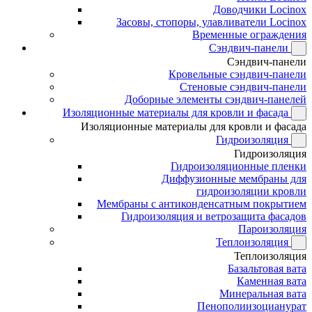
Доводчики Locinox
Засовы, стопоры, улавливатели Locinox
Временные ограждения
Сэндвич-панели
Сэндвич-панели
Кровельные сэндвич-панели
Стеновые сэндвич-панели
Доборные элементы сэндвич-панелей
Изоляционные материалы для кровли и фасада
Изоляционные материалы для кровли и фасада
Гидроизоляция
Гидроизоляция
Гидроизоляционные пленки
Диффузионные мембраны для
гидроизоляции кровли
Мембраны с антиконденсатным покрытием
Гидроизоляция и ветрозащита фасадов
Пароизоляция
Теплоизоляция
Теплоизоляция
Базальтовая вата
Каменная вата
Минеральная вата
Пенополиизоцианурат