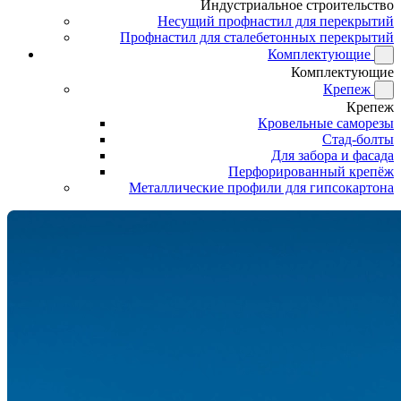
Индустриальное строительство
Несущий профнастил для перекрытий
Профнастил для сталебетонных перекрытий
Комплектующие
Комплектующие
Крепеж
Крепеж
Кровельные саморезы
Стад-болты
Для забора и фасада
Перфорированный крепёж
Металлические профили для гипсокартона