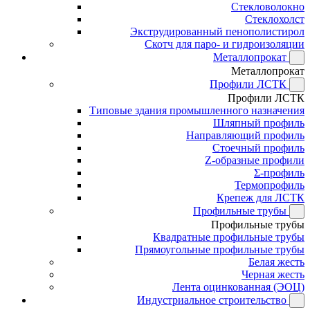
Стекловолокно
Стеклохолст
Экструдированный пенополистирол
Скотч для паро- и гидроизоляции
Металлопрокат
Металлопрокат
Профили ЛСТК
Профили ЛСТК
Типовые здания промышленного назначения
Шляпный профиль
Направляющий профиль
Стоечный профиль
Z-образные профили
Σ-профиль
Термопрофиль
Крепеж для ЛСТК
Профильные трубы
Профильные трубы
Квадратные профильные трубы
Прямоугольные профильные трубы
Белая жесть
Черная жесть
Лента оцинкованная (ЭОЦ)
Индустриальное строительство