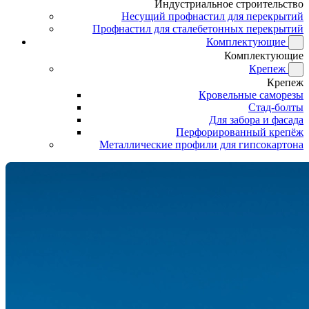
Индустриальное строительство
Несущий профнастил для перекрытий
Профнастил для сталебетонных перекрытий
Комплектующие
Комплектующие
Крепеж
Крепеж
Кровельные саморезы
Стад-болты
Для забора и фасада
Перфорированный крепёж
Металлические профили для гипсокартона