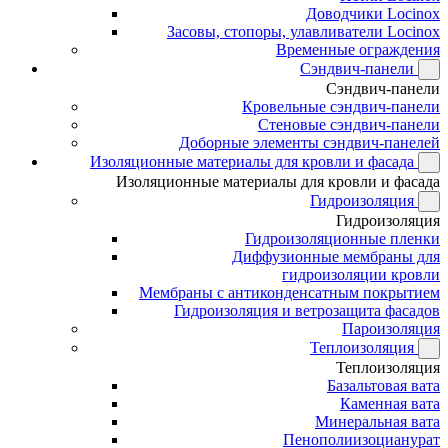
Доводчики Locinox
Засовы, стопоры, улавливатели Locinox
Временные ограждения
Сэндвич-панели
Сэндвич-панели
Кровельные сэндвич-панели
Стеновые сэндвич-панели
Доборные элементы сэндвич-панелей
Изоляционные материалы для кровли и фасада
Изоляционные материалы для кровли и фасада
Гидроизоляция
Гидроизоляция
Гидроизоляционные пленки
Диффузионные мембраны для
гидроизоляции кровли
Мембраны с антиконденсатным покрытием
Гидроизоляция и ветрозащита фасадов
Пароизоляция
Теплоизоляция
Теплоизоляция
Базальтовая вата
Каменная вата
Минеральная вата
Пенополиизоцианурат