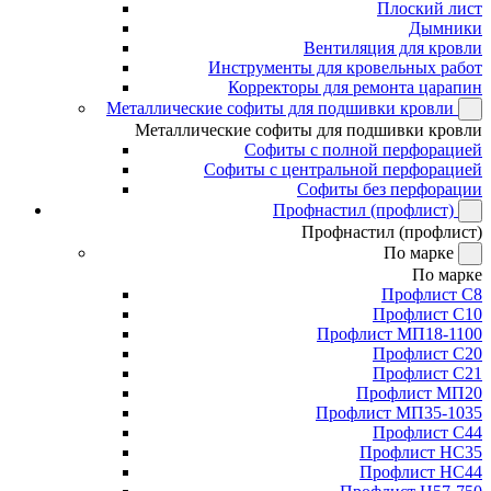
Плоский лист
Дымники
Вентиляция для кровли
Инструменты для кровельных работ
Корректоры для ремонта царапин
Металлические софиты для подшивки кровли
Металлические софиты для подшивки кровли
Софиты с полной перфорацией
Софиты с центральной перфорацией
Софиты без перфорации
Профнастил (профлист)
Профнастил (профлист)
По марке
По марке
Профлист С8
Профлист С10
Профлист МП18-1100
Профлист С20
Профлист С21
Профлист МП20
Профлист МП35-1035
Профлист С44
Профлист НС35
Профлист НС44