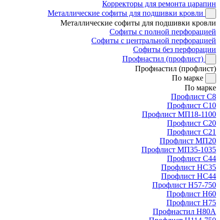
Корректоры для ремонта царапин
Металлические софиты для подшивки кровли
Металлические софиты для подшивки кровли
Софиты с полной перфорацией
Софиты с центральной перфорацией
Софиты без перфорации
Профнастил (профлист)
Профнастил (профлист)
По марке
По марке
Профлист С8
Профлист С10
Профлист МП18-1100
Профлист С20
Профлист С21
Профлист МП20
Профлист МП35-1035
Профлист С44
Профлист НС35
Профлист НС44
Профлист Н57-750
Профлист Н60
Профлист Н75
Профнастил Н80А