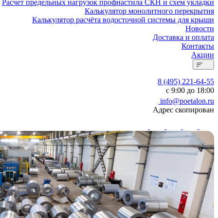
Расчет предельных нагрузок профнастила СКН и схем укладки
Калькулятор монолитного перекрытия
Калькулятор расчёта водосточной системы для крыши
Новости
Доставка и оплата
Контакты
Акции
8 (495) 221-64-55
с 9:00 до 18:00
info@poetalon.ru
Адрес скопирован