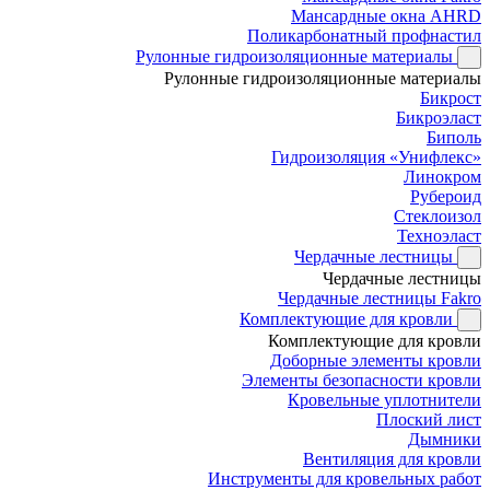
Мансардные окна AHRD
Поликарбонатный профнастил
Рулонные гидроизоляционные материалы
Рулонные гидроизоляционные материалы
Бикрост
Бикроэласт
Биполь
Гидроизоляция «Унифлекс»
Линокром
Рубероид
Стеклоизол
Техноэласт
Чердачные лестницы
Чердачные лестницы
Чердачные лестницы Fakro
Комплектующие для кровли
Комплектующие для кровли
Доборные элементы кровли
Элементы безопасности кровли
Кровельные уплотнители
Плоский лист
Дымники
Вентиляция для кровли
Инструменты для кровельных работ