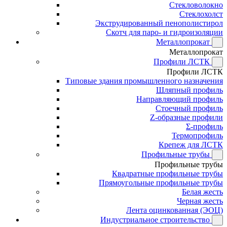
Стекловолокно
Стеклохолст
Экструдированный пенополистирол
Скотч для паро- и гидроизоляции
Металлопрокат
Металлопрокат
Профили ЛСТК
Профили ЛСТК
Типовые здания промышленного назначения
Шляпный профиль
Направляющий профиль
Стоечный профиль
Z-образные профили
Σ-профиль
Термопрофиль
Крепеж для ЛСТК
Профильные трубы
Профильные трубы
Квадратные профильные трубы
Прямоугольные профильные трубы
Белая жесть
Черная жесть
Лента оцинкованная (ЭОЦ)
Индустриальное строительство