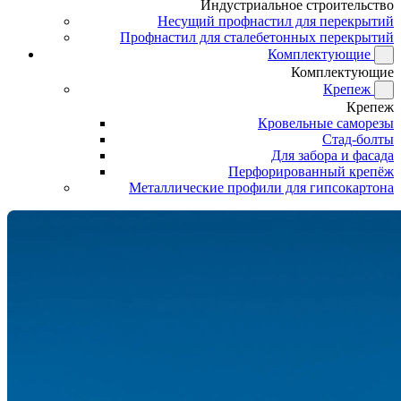
Индустриальное строительство
Несущий профнастил для перекрытий
Профнастил для сталебетонных перекрытий
Комплектующие
Комплектующие
Крепеж
Крепеж
Кровельные саморезы
Стад-болты
Для забора и фасада
Перфорированный крепёж
Металлические профили для гипсокартона