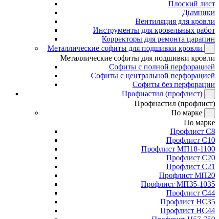
Плоский лист
Дымники
Вентиляция для кровли
Инструменты для кровельных работ
Корректоры для ремонта царапин
Металлические софиты для подшивки кровли
Металлические софиты для подшивки кровли
Софиты с полной перфорацией
Софиты с центральной перфорацией
Софиты без перфорации
Профнастил (профлист)
Профнастил (профлист)
По марке
По марке
Профлист С8
Профлист С10
Профлист МП18-1100
Профлист С20
Профлист С21
Профлист МП20
Профлист МП35-1035
Профлист С44
Профлист НС35
Профлист НС44