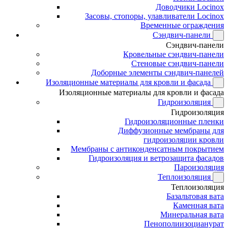
Доводчики Locinox
Засовы, стопоры, улавливатели Locinox
Временные ограждения
Сэндвич-панели
Сэндвич-панели
Кровельные сэндвич-панели
Стеновые сэндвич-панели
Доборные элементы сэндвич-панелей
Изоляционные материалы для кровли и фасада
Изоляционные материалы для кровли и фасада
Гидроизоляция
Гидроизоляция
Гидроизоляционные пленки
Диффузионные мембраны для
гидроизоляции кровли
Мембраны с антиконденсатным покрытием
Гидроизоляция и ветрозащита фасадов
Пароизоляция
Теплоизоляция
Теплоизоляция
Базальтовая вата
Каменная вата
Минеральная вата
Пенополиизоцианурат