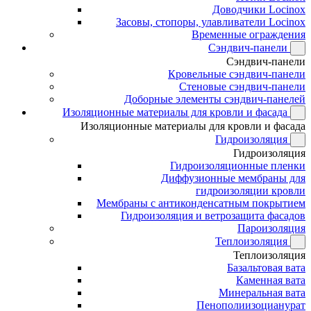
Доводчики Locinox
Засовы, стопоры, улавливатели Locinox
Временные ограждения
Сэндвич-панели
Сэндвич-панели
Кровельные сэндвич-панели
Стеновые сэндвич-панели
Доборные элементы сэндвич-панелей
Изоляционные материалы для кровли и фасада
Изоляционные материалы для кровли и фасада
Гидроизоляция
Гидроизоляция
Гидроизоляционные пленки
Диффузионные мембраны для
гидроизоляции кровли
Мембраны с антиконденсатным покрытием
Гидроизоляция и ветрозащита фасадов
Пароизоляция
Теплоизоляция
Теплоизоляция
Базальтовая вата
Каменная вата
Минеральная вата
Пенополиизоцианурат