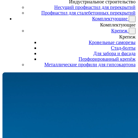
Индустриальное строительство
Несущий профнастил для перекрытий
Профнастил для сталебетонных перекрытий
Комплектующие
Комплектующие
Крепеж
Крепеж
Кровельные саморезы
Стад-болты
Для забора и фасада
Перфорированный крепёж
Металлические профили для гипсокартона