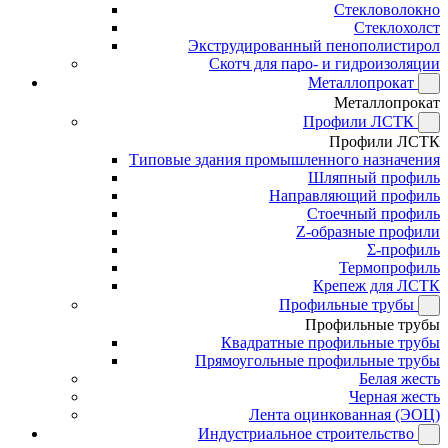
Стекловолокно
Стеклохолст
Экструдированный пенополистирол
Скотч для паро- и гидроизоляции
Металлопрокат
Металлопрокат
Профили ЛСТК
Профили ЛСТК
Типовые здания промышленного назначения
Шляпный профиль
Направляющий профиль
Стоечный профиль
Z-образные профили
Σ-профиль
Термопрофиль
Крепеж для ЛСТК
Профильные трубы
Профильные трубы
Квадратные профильные трубы
Прямоугольные профильные трубы
Белая жесть
Черная жесть
Лента оцинкованная (ЭОЦ)
Индустриальное строительство