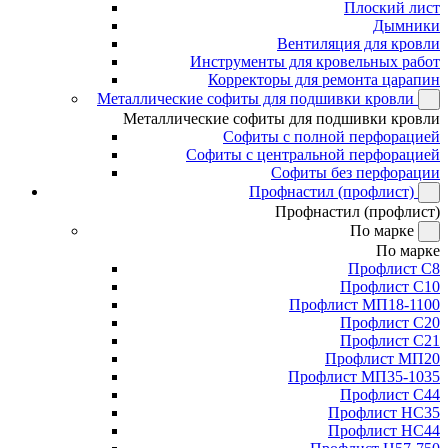
Плоский лист
Дымники
Вентиляция для кровли
Инструменты для кровельных работ
Корректоры для ремонта царапин
Металлические софиты для подшивки кровли
Металлические софиты для подшивки кровли
Софиты с полной перфорацией
Софиты с центральной перфорацией
Софиты без перфорации
Профнастил (профлист)
Профнастил (профлист)
По марке
По марке
Профлист С8
Профлист С10
Профлист МП18-1100
Профлист С20
Профлист С21
Профлист МП20
Профлист МП35-1035
Профлист С44
Профлист НС35
Профлист НС44