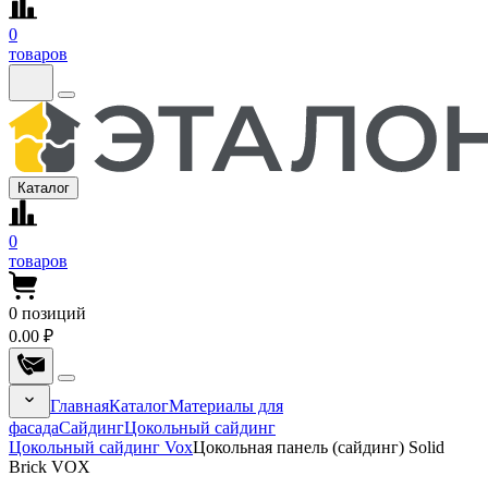
0
товаров
Каталог
0
товаров
0
позиций
0.00 ₽
Главная
Каталог
Материалы для
фасада
Сайдинг
Цокольный сайдинг
Цокольный сайдинг Vox
Цокольная панель (сайдинг) Solid
Brick VOX