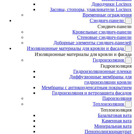
Доводчики Locinox
Засовы, стопоры, улавливатели Locinox
Временные ограждения
Сэндвич-панели
Сэндвич-панели
Кровельные сэндвич-панели
Стеновые сэндвич-панели
Доборные элементы сэндвич-панелей
Изоляционные материалы для кровли и фасада
Изоляционные материалы для кровли и фасада
Гидроизоляция
Гидроизоляция
Гидроизоляционные пленки
Диффузионные мембраны для
гидроизоляции кровли
Мембраны с антиконденсатным покрытием
Гидроизоляция и ветрозащита фасадов
Пароизоляция
Теплоизоляция
Теплоизоляция
Базальтовая вата
Каменная вата
Минеральная вата
Пенополиизоцианурат