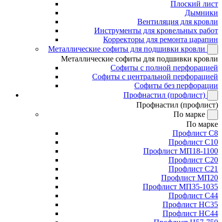
Плоский лист
Дымники
Вентиляция для кровли
Инструменты для кровельных работ
Корректоры для ремонта царапин
Металлические софиты для подшивки кровли
Металлические софиты для подшивки кровли
Софиты с полной перфорацией
Софиты с центральной перфорацией
Софиты без перфорации
Профнастил (профлист)
Профнастил (профлист)
По марке
По марке
Профлист С8
Профлист С10
Профлист МП18-1100
Профлист С20
Профлист С21
Профлист МП20
Профлист МП35-1035
Профлист С44
Профлист НС35
Профлист НС44