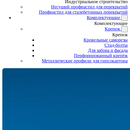
Индустриальное строительство
Несущий профнастил для перекрытий
Профнастил для сталебетонных перекрытий
Комплектующие
Комплектующие
Крепеж
Крепеж
Кровельные саморезы
Стад-болты
Для забора и фасада
Перфорированный крепёж
Металлические профили для гипсокартона