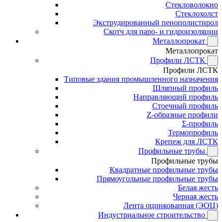
Стекловолокно
Стеклохолст
Экструдированный пенополистирол
Скотч для паро- и гидроизоляции
Металлопрокат
Металлопрокат
Профили ЛСТК
Профили ЛСТК
Типовые здания промышленного назначения
Шляпный профиль
Направляющий профиль
Стоечный профиль
Z-образные профили
Σ-профиль
Термопрофиль
Крепеж для ЛСТК
Профильные трубы
Профильные трубы
Квадратные профильные трубы
Прямоугольные профильные трубы
Белая жесть
Черная жесть
Лента оцинкованная (ЭОЦ)
Индустриальное строительство