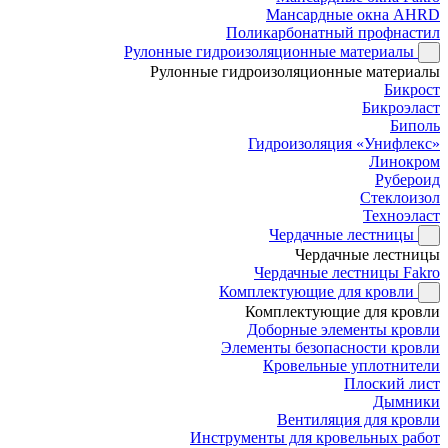
Мансардные окна AHRD
Поликарбонатный профнастил
Рулонные гидроизоляционные материалы
Рулонные гидроизоляционные материалы
Бикрост
Бикроэласт
Биполь
Гидроизоляция «Унифлекс»
Линокром
Рубероид
Стеклоизол
Техноэласт
Чердачные лестницы
Чердачные лестницы
Чердачные лестницы Fakro
Комплектующие для кровли
Комплектующие для кровли
Доборные элементы кровли
Элементы безопасности кровли
Кровельные уплотнители
Плоский лист
Дымники
Вентиляция для кровли
Инструменты для кровельных работ