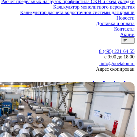
Расчет предельных нагрузок профнастила СКН и схем укладки
Калькулятор монолитного перекрытия
Калькулятор расчёта водосточной системы для крыши
Новости
Доставка и оплата
Контакты
Акции
8 (495) 221-64-55
с 9:00 до 18:00
info@poetalon.ru
Адрес скопирован