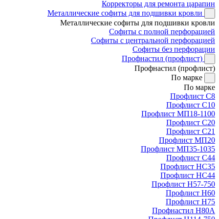
Корректоры для ремонта царапин
Металлические софиты для подшивки кровли
Металлические софиты для подшивки кровли
Софиты с полной перфорацией
Софиты с центральной перфорацией
Софиты без перфорации
Профнастил (профлист)
Профнастил (профлист)
По марке
По марке
Профлист С8
Профлист С10
Профлист МП18-1100
Профлист С20
Профлист С21
Профлист МП20
Профлист МП35-1035
Профлист С44
Профлист НС35
Профлист НС44
Профлист Н57-750
Профлист Н60
Профлист Н75
Профнастил Н80А