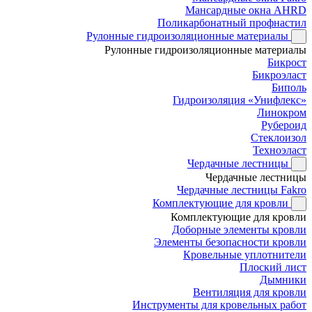
Мансардные окна AHRD
Поликарбонатный профнастил
Рулонные гидроизоляционные материалы
Рулонные гидроизоляционные материалы
Бикрост
Бикроэласт
Биполь
Гидроизоляция «Унифлекс»
Линокром
Рубероид
Стеклоизол
Техноэласт
Чердачные лестницы
Чердачные лестницы
Чердачные лестницы Fakro
Комплектующие для кровли
Комплектующие для кровли
Доборные элементы кровли
Элементы безопасности кровли
Кровельные уплотнители
Плоский лист
Дымники
Вентиляция для кровли
Инструменты для кровельных работ