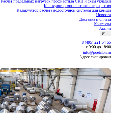
Расчет предельных нагрузок профнастила СКН и схем укладки
Калькулятор монолитного перекрытия
Калькулятор расчёта водосточной системы для крыши
Новости
Доставка и оплата
Контакты
Акции
8 (495) 221-64-55
с 9:00 до 18:00
info@poetalon.ru
Адрес скопирован