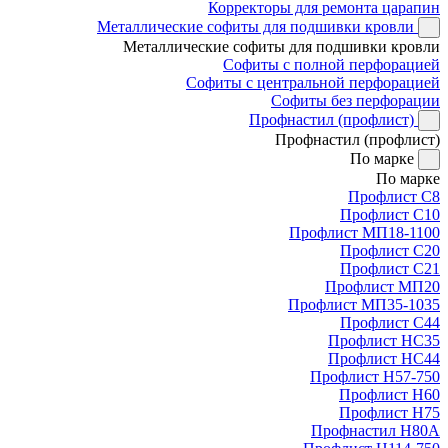
Корректоры для ремонта царапин
Металлические софиты для подшивки кровли
Металлические софиты для подшивки кровли
Софиты с полной перфорацией
Софиты с центральной перфорацией
Софиты без перфорации
Профнастил (профлист)
Профнастил (профлист)
По марке
По марке
Профлист С8
Профлист С10
Профлист МП18-1100
Профлист С20
Профлист С21
Профлист МП20
Профлист МП35-1035
Профлист С44
Профлист НС35
Профлист НС44
Профлист Н57-750
Профлист Н60
Профлист Н75
Профнастил Н80А