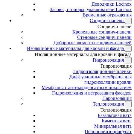
Доводчики Locinox
Засовы, стопоры, улавливатели Locinox
Временные ограждения
Сэндвич-панели
Сэндвич-панели
Кровельные сэндвич-панели
Стеновые сэндвич-панели
Доборные элементы сэндвич-панелей
Изоляционные материалы для кровли и фасада
Изоляционные материалы для кровли и фасада
Гидроизоляция
Гидроизоляция
Гидроизоляционные пленки
Диффузионные мембраны для
гидроизоляции кровли
Мембраны с антиконденсатным покрытием
Гидроизоляция и ветрозащита фасадов
Пароизоляция
Теплоизоляция
Теплоизоляция
Базальтовая вата
Каменная вата
Минеральная вата
Пенополиизоцианурат