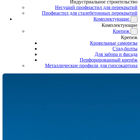
Индустриальное строительство
Несущий профнастил для перекрытий
Профнастил для сталебетонных перекрытий
Комплектующие
Комплектующие
Крепеж
Крепеж
Кровельные саморезы
Стад-болты
Для забора и фасада
Перфорированный крепёж
Металлические профили для гипсокартона