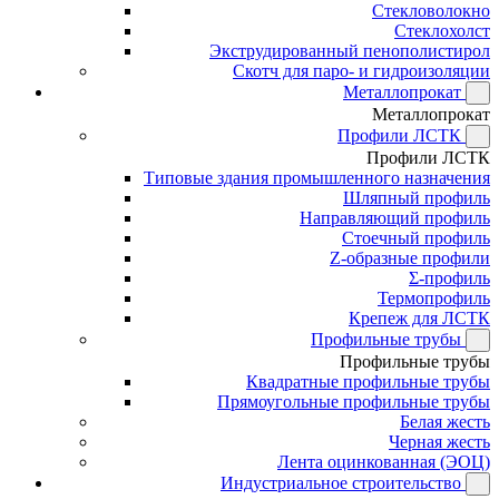
Стекловолокно
Стеклохолст
Экструдированный пенополистирол
Скотч для паро- и гидроизоляции
Металлопрокат
Металлопрокат
Профили ЛСТК
Профили ЛСТК
Типовые здания промышленного назначения
Шляпный профиль
Направляющий профиль
Стоечный профиль
Z-образные профили
Σ-профиль
Термопрофиль
Крепеж для ЛСТК
Профильные трубы
Профильные трубы
Квадратные профильные трубы
Прямоугольные профильные трубы
Белая жесть
Черная жесть
Лента оцинкованная (ЭОЦ)
Индустриальное строительство