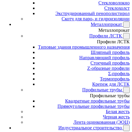
Стекловолокно
Стеклохолст
Экструдированный пенополистирол
Скотч для паро- и гидроизоляции
Металлопрокат
Металлопрокат
Профили ЛСТК
Профили ЛСТК
Типовые здания промышленного назначения
Шляпный профиль
Направляющий профиль
Стоечный профиль
Z-образные профили
Σ-профиль
Термопрофиль
Крепеж для ЛСТК
Профильные трубы
Профильные трубы
Квадратные профильные трубы
Прямоугольные профильные трубы
Белая жесть
Черная жесть
Лента оцинкованная (ЭОЦ)
Индустриальное строительство