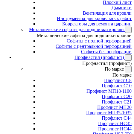
Плоский лист
Дымники
Вентиляция для кровли
Инструменты для кровельных работ
Корректоры для ремонта царапин
Металлические софиты для подшивки кровли
Металлические софиты для подшивки кровли
Софиты с полной перфорацией
Софиты с центральной перфорацией
Софиты без перфорации
Профнастил (профлист)
Профнастил (профлист)
По марке
По марке
Профлист С8
Профлист С10
Профлист МП18-1100
Профлист С20
Профлист С21
Профлист МП20
Профлист МП35-1035
Профлист С44
Профлист НС35
Профлист НС44