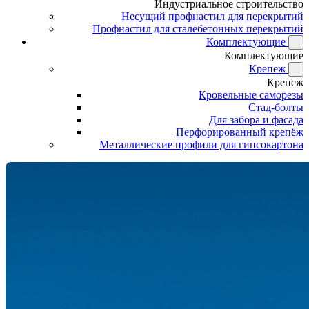
Индустриальное строительство
Несущий профнастил для перекрытий
Профнастил для сталебетонных перекрытий
Комплектующие
Комплектующие
Крепеж
Крепеж
Кровельные саморезы
Стад-болты
Для забора и фасада
Перфорированный крепёж
Металлические профили для гипсокартона