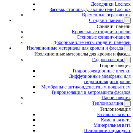
Доводчики Locinox
Засовы, стопоры, улавливатели Locinox
Временные ограждения
Сэндвич-панели
Сэндвич-панели
Кровельные сэндвич-панели
Стеновые сэндвич-панели
Доборные элементы сэндвич-панелей
Изоляционные материалы для кровли и фасада
Изоляционные материалы для кровли и фасада
Гидроизоляция
Гидроизоляция
Гидроизоляционные пленки
Диффузионные мембраны для
гидроизоляции кровли
Мембраны с антиконденсатным покрытием
Гидроизоляция и ветрозащита фасадов
Пароизоляция
Теплоизоляция
Теплоизоляция
Базальтовая вата
Каменная вата
Минеральная вата
Пенополиизоцианурат