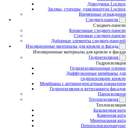
Доводчики Locinox
Засовы, стопоры, улавливатели Locinox
Временные ограждения
Сэндвич-панели
Сэндвич-панели
Кровельные сэндвич-панели
Стеновые сэндвич-панели
Доборные элементы сэндвич-панелей
Изоляционные материалы для кровли и фасада
Изоляционные материалы для кровли и фасада
Гидроизоляция
Гидроизоляция
Гидроизоляционные пленки
Диффузионные мембраны для
гидроизоляции кровли
Мембраны с антиконденсатным покрытием
Гидроизоляция и ветрозащита фасадов
Пароизоляция
Теплоизоляция
Теплоизоляция
Базальтовая вата
Каменная вата
Минеральная вата
Пенополиизоцианурат