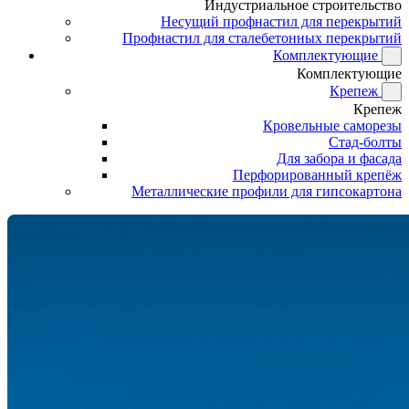
Индустриальное строительство
Несущий профнастил для перекрытий
Профнастил для сталебетонных перекрытий
Комплектующие
Комплектующие
Крепеж
Крепеж
Кровельные саморезы
Стад-болты
Для забора и фасада
Перфорированный крепёж
Металлические профили для гипсокартона