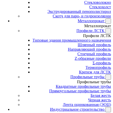
Стекловолокно
Стеклохолст
Экструдированный пенополистирол
Скотч для паро- и гидроизоляции
Металлопрокат
Металлопрокат
Профили ЛСТК
Профили ЛСТК
Типовые здания промышленного назначения
Шляпный профиль
Направляющий профиль
Стоечный профиль
Z-образные профили
Σ-профиль
Термопрофиль
Крепеж для ЛСТК
Профильные трубы
Профильные трубы
Квадратные профильные трубы
Прямоугольные профильные трубы
Белая жесть
Черная жесть
Лента оцинкованная (ЭОЦ)
Индустриальное строительство