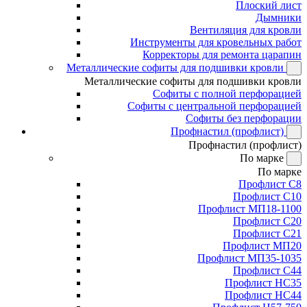
Плоский лист
Дымники
Вентиляция для кровли
Инструменты для кровельных работ
Корректоры для ремонта царапин
Металлические софиты для подшивки кровли
Металлические софиты для подшивки кровли
Софиты с полной перфорацией
Софиты с центральной перфорацией
Софиты без перфорации
Профнастил (профлист)
Профнастил (профлист)
По марке
По марке
Профлист С8
Профлист С10
Профлист МП18-1100
Профлист С20
Профлист С21
Профлист МП20
Профлист МП35-1035
Профлист С44
Профлист НС35
Профлист НС44