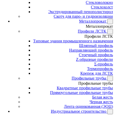
Стекловолокно
Стеклохолст
Экструдированный пенополистирол
Скотч для паро- и гидроизоляции
Металлопрокат
Металлопрокат
Профили ЛСТК
Профили ЛСТК
Типовые здания промышленного назначения
Шляпный профиль
Направляющий профиль
Стоечный профиль
Z-образные профили
Σ-профиль
Термопрофиль
Крепеж для ЛСТК
Профильные трубы
Профильные трубы
Квадратные профильные трубы
Прямоугольные профильные трубы
Белая жесть
Черная жесть
Лента оцинкованная (ЭОЦ)
Индустриальное строительство