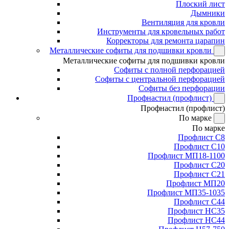
Плоский лист
Дымники
Вентиляция для кровли
Инструменты для кровельных работ
Корректоры для ремонта царапин
Металлические софиты для подшивки кровли
Металлические софиты для подшивки кровли
Софиты с полной перфорацией
Софиты с центральной перфорацией
Софиты без перфорации
Профнастил (профлист)
Профнастил (профлист)
По марке
По марке
Профлист С8
Профлист С10
Профлист МП18-1100
Профлист С20
Профлист С21
Профлист МП20
Профлист МП35-1035
Профлист С44
Профлист НС35
Профлист НС44