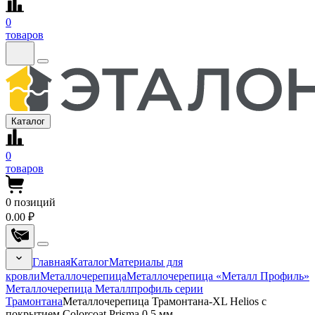
0
товаров
Каталог
0
товаров
0
позиций
0.00 ₽
Главная
Каталог
Материалы для
кровли
Металлочерепица
Металлочерепица «Металл Профиль»
Металлочерепица Металлпрофиль серии
Трамонтана
Металлочерепица Трамонтана-XL Helios с
покрытием Colorcoat Prisma 0.5 мм