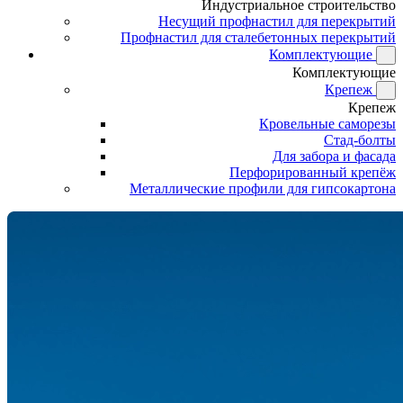
Индустриальное строительство
Несущий профнастил для перекрытий
Профнастил для сталебетонных перекрытий
Комплектующие
Комплектующие
Крепеж
Крепеж
Кровельные саморезы
Стад-болты
Для забора и фасада
Перфорированный крепёж
Металлические профили для гипсокартона