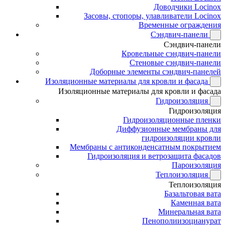
Доводчики Locinox
Засовы, стопоры, улавливатели Locinox
Временные ограждения
Сэндвич-панели
Сэндвич-панели
Кровельные сэндвич-панели
Стеновые сэндвич-панели
Доборные элементы сэндвич-панелей
Изоляционные материалы для кровли и фасада
Изоляционные материалы для кровли и фасада
Гидроизоляция
Гидроизоляция
Гидроизоляционные пленки
Диффузионные мембраны для
гидроизоляции кровли
Мембраны с антиконденсатным покрытием
Гидроизоляция и ветрозащита фасадов
Пароизоляция
Теплоизоляция
Теплоизоляция
Базальтовая вата
Каменная вата
Минеральная вата
Пенополиизоцианурат