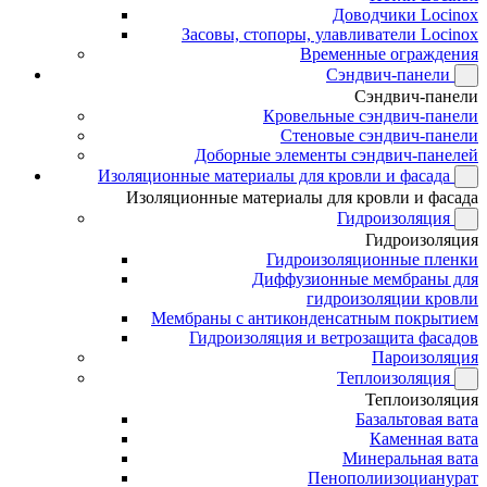
Доводчики Locinox
Засовы, стопоры, улавливатели Locinox
Временные ограждения
Сэндвич-панели
Сэндвич-панели
Кровельные сэндвич-панели
Стеновые сэндвич-панели
Доборные элементы сэндвич-панелей
Изоляционные материалы для кровли и фасада
Изоляционные материалы для кровли и фасада
Гидроизоляция
Гидроизоляция
Гидроизоляционные пленки
Диффузионные мембраны для
гидроизоляции кровли
Мембраны с антиконденсатным покрытием
Гидроизоляция и ветрозащита фасадов
Пароизоляция
Теплоизоляция
Теплоизоляция
Базальтовая вата
Каменная вата
Минеральная вата
Пенополиизоцианурат