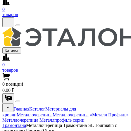
0
товаров
Каталог
0
товаров
0
позиций
0.00 ₽
Главная
Каталог
Материалы для
кровли
Металлочерепица
Металлочерепица «Металл Профиль»
Металлочерепица Металлпрофиль серии
Трамонтана
Металлочерепица Трамонтана-SL Tourmalin с
покрытием Purman 0.5 мм