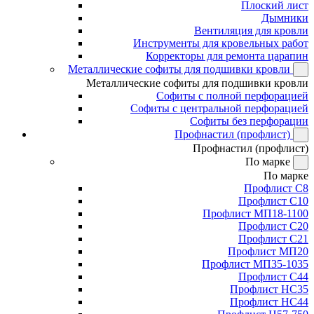
Плоский лист
Дымники
Вентиляция для кровли
Инструменты для кровельных работ
Корректоры для ремонта царапин
Металлические софиты для подшивки кровли
Металлические софиты для подшивки кровли
Софиты с полной перфорацией
Софиты с центральной перфорацией
Софиты без перфорации
Профнастил (профлист)
Профнастил (профлист)
По марке
По марке
Профлист С8
Профлист С10
Профлист МП18-1100
Профлист С20
Профлист С21
Профлист МП20
Профлист МП35-1035
Профлист С44
Профлист НС35
Профлист НС44