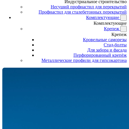
Индустриальное строительство
Несущий профнастил для перекрытий
Профнастил для сталебетонных перекрытий
Комплектующие
Комплектующие
Крепеж
Крепеж
Кровельные саморезы
Стад-болты
Для забора и фасада
Перфорированный крепёж
Металлические профили для гипсокартона