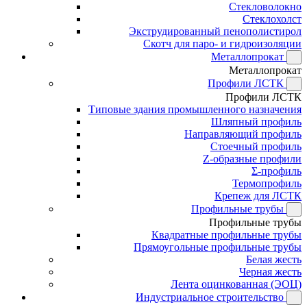
Стекловолокно
Стеклохолст
Экструдированный пенополистирол
Скотч для паро- и гидроизоляции
Металлопрокат
Металлопрокат
Профили ЛСТК
Профили ЛСТК
Типовые здания промышленного назначения
Шляпный профиль
Направляющий профиль
Стоечный профиль
Z-образные профили
Σ-профиль
Термопрофиль
Крепеж для ЛСТК
Профильные трубы
Профильные трубы
Квадратные профильные трубы
Прямоугольные профильные трубы
Белая жесть
Черная жесть
Лента оцинкованная (ЭОЦ)
Индустриальное строительство