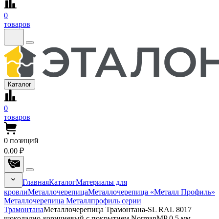
0
товаров
Каталог
0
товаров
0
позиций
0.00 ₽
Главная
Каталог
Материалы для
кровли
Металлочерепица
Металлочерепица «Металл Профиль»
Металлочерепица Металлпрофиль серии
Трамонтана
Металлочерепица Трамонтана-SL RAL 8017
шоколадно-коричневый с покрытием NormanMP 0.5 мм