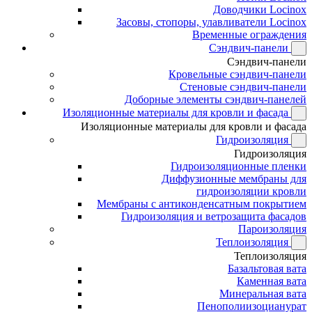
Доводчики Locinox
Засовы, стопоры, улавливатели Locinox
Временные ограждения
Сэндвич-панели
Сэндвич-панели
Кровельные сэндвич-панели
Стеновые сэндвич-панели
Доборные элементы сэндвич-панелей
Изоляционные материалы для кровли и фасада
Изоляционные материалы для кровли и фасада
Гидроизоляция
Гидроизоляция
Гидроизоляционные пленки
Диффузионные мембраны для
гидроизоляции кровли
Мембраны с антиконденсатным покрытием
Гидроизоляция и ветрозащита фасадов
Пароизоляция
Теплоизоляция
Теплоизоляция
Базальтовая вата
Каменная вата
Минеральная вата
Пенополиизоцианурат