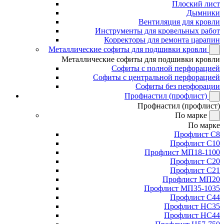
Плоский лист
Дымники
Вентиляция для кровли
Инструменты для кровельных работ
Корректоры для ремонта царапин
Металлические софиты для подшивки кровли
Металлические софиты для подшивки кровли
Софиты с полной перфорацией
Софиты с центральной перфорацией
Софиты без перфорации
Профнастил (профлист)
Профнастил (профлист)
По марке
По марке
Профлист С8
Профлист С10
Профлист МП18-1100
Профлист С20
Профлист С21
Профлист МП20
Профлист МП35-1035
Профлист С44
Профлист НС35
Профлист НС44