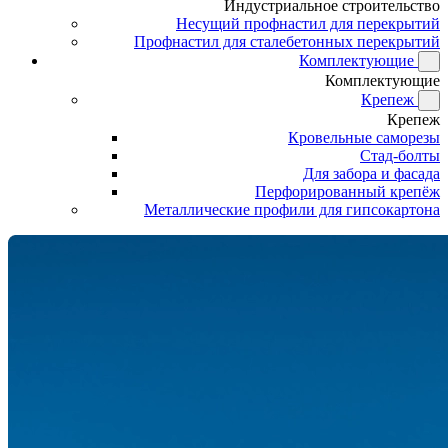
Индустриальное строительство
Несущий профнастил для перекрытий
Профнастил для сталебетонных перекрытий
Комплектующие
Комплектующие
Крепеж
Крепеж
Кровельные саморезы
Стад-болты
Для забора и фасада
Перфорированный крепёж
Металлические профили для гипсокартона