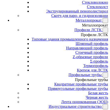
Стекловолокно
Стеклохолст
Экструдированный пенополистирол
Скотч для паро- и гидроизоляции
Металлопрокат
Металлопрокат
Профили ЛСТК
Профили ЛСТК
Типовые здания промышленного назначения
Шляпный профиль
Направляющий профиль
Стоечный профиль
Z-образные профили
Σ-профиль
Термопрофиль
Крепеж для ЛСТК
Профильные трубы
Профильные трубы
Квадратные профильные трубы
Прямоугольные профильные трубы
Белая жесть
Черная жесть
Лента оцинкованная (ЭОЦ)
Индустриальное строительство