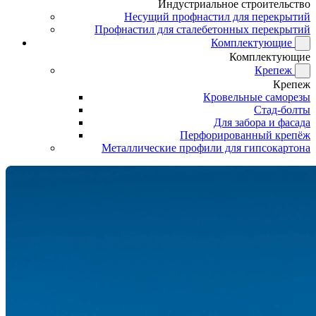
Индустриальное строительство
Несущий профнастил для перекрытий
Профнастил для сталебетонных перекрытий
Комплектующие
Комплектующие
Крепеж
Крепеж
Кровельные саморезы
Стад-болты
Для забора и фасада
Перфорированный крепёж
Металлические профили для гипсокартона