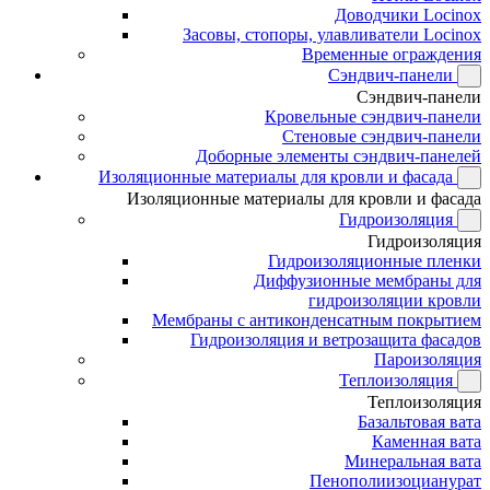
Доводчики Locinox
Засовы, стопоры, улавливатели Locinox
Временные ограждения
Сэндвич-панели
Сэндвич-панели
Кровельные сэндвич-панели
Стеновые сэндвич-панели
Доборные элементы сэндвич-панелей
Изоляционные материалы для кровли и фасада
Изоляционные материалы для кровли и фасада
Гидроизоляция
Гидроизоляция
Гидроизоляционные пленки
Диффузионные мембраны для
гидроизоляции кровли
Мембраны с антиконденсатным покрытием
Гидроизоляция и ветрозащита фасадов
Пароизоляция
Теплоизоляция
Теплоизоляция
Базальтовая вата
Каменная вата
Минеральная вата
Пенополиизоцианурат