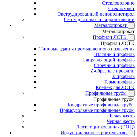
Стекловолокно
Стеклохолст
Экструдированный пенополистирол
Скотч для паро- и гидроизоляции
Металлопрокат
Металлопрокат
Профили ЛСТК
Профили ЛСТК
Типовые здания промышленного назначения
Шляпный профиль
Направляющий профиль
Стоечный профиль
Z-образные профили
Σ-профиль
Термопрофиль
Крепеж для ЛСТК
Профильные трубы
Профильные трубы
Квадратные профильные трубы
Прямоугольные профильные трубы
Белая жесть
Черная жесть
Лента оцинкованная (ЭОЦ)
Индустриальное строительство