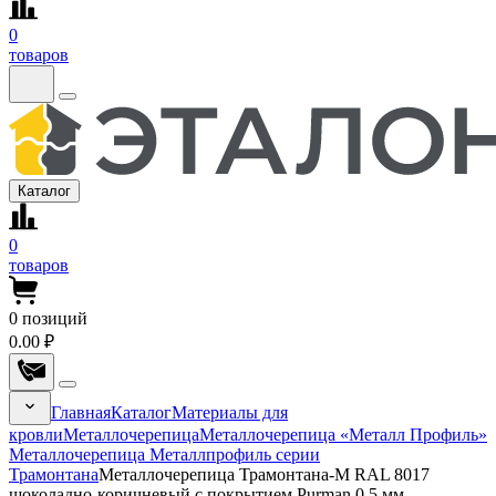
0
товаров
Каталог
0
товаров
0
позиций
0.00 ₽
Главная
Каталог
Материалы для
кровли
Металлочерепица
Металлочерепица «Металл Профиль»
Металлочерепица Металлпрофиль серии
Трамонтана
Металлочерепица Трамонтана-M RAL 8017
шоколадно-коричневый с покрытием Purman 0.5 мм