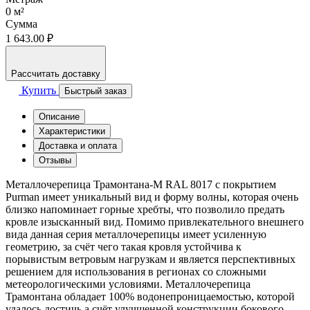
0
м²
Сумма
1 643.00 ₽
Рассчитать доставку
Купить
Быстрый заказ
Описание
Характеристики
Доставка и оплата
Отзывы
Металлочерепица Трамонтана-M RAL 8017 с покрытием
Purman имеет уникальный вид и форму волны, которая очень
близко напоминает горные хребты, что позволило предать
кровле изысканный вид. Помимо привлекательного внешнего
вида данная серия металлочерепицы имеет усиленную
геометрию, за счёт чего такая кровля устойчива к
порывистым ветровым нагрузкам и является перспективных
решением для использования в регионах со сложными
метеорологическими условиями. Металлочерепица
Трамонтана обладает 100% водонепроницаемостью, которой
удалось достичь а счёт улучшенной конструкции бокового