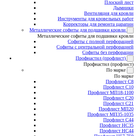
Плоский лист
Дымники
Вентиляция для кровли
Инструменты для кровельных работ
Корректоры для ремонта царапин
Металлические софиты для подшивки кровли
Металлические софиты для подшивки кровли
Софиты с полной перфорацией
Софиты с центральной перфорацией
Софиты без перфорации
Профнастил (профлист)
Профнастил (профлист)
По марке
По марке
Профлист С8
Профлист С10
Профлист МП18-1100
Профлист С20
Профлист С21
Профлист МП20
Профлист МП35-1035
Профлист С44
Профлист НС35
Профлист НС44