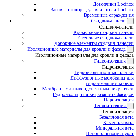
Доводчики Locinox
Засовы, стопоры, улавливатели Locinox
Временные ограждения
Сэндвич-панели
Сэндвич-панели
Кровельные сэндвич-панели
Стеновые сэндвич-панели
Доборные элементы сэндвич-панелей
Изоляционные материалы для кровли и фасада
Изоляционные материалы для кровли и фасада
Гидроизоляция
Гидроизоляция
Гидроизоляционные пленки
Диффузионные мембраны для
гидроизоляции кровли
Мембраны с антиконденсатным покрытием
Гидроизоляция и ветрозащита фасадов
Пароизоляция
Теплоизоляция
Теплоизоляция
Базальтовая вата
Каменная вата
Минеральная вата
Пенополиизоцианурат