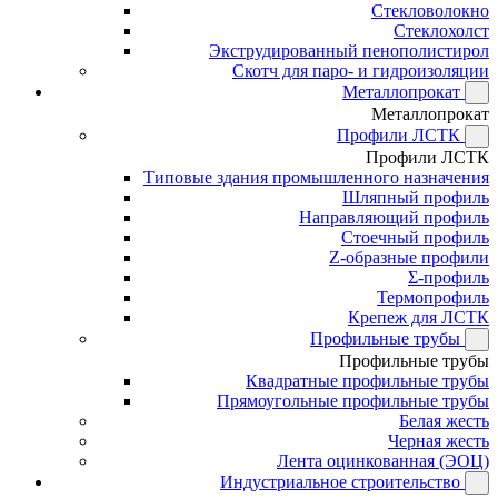
Стекловолокно
Стеклохолст
Экструдированный пенополистирол
Скотч для паро- и гидроизоляции
Металлопрокат
Металлопрокат
Профили ЛСТК
Профили ЛСТК
Типовые здания промышленного назначения
Шляпный профиль
Направляющий профиль
Стоечный профиль
Z-образные профили
Σ-профиль
Термопрофиль
Крепеж для ЛСТК
Профильные трубы
Профильные трубы
Квадратные профильные трубы
Прямоугольные профильные трубы
Белая жесть
Черная жесть
Лента оцинкованная (ЭОЦ)
Индустриальное строительство