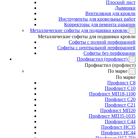
Плоский лист
Дымники
Вентиляция для кровли
Инструменты для кровельных работ
Корректоры для ремонта царапин
Металлические софиты для подшивки кровли
Металлические софиты для подшивки кровли
Софиты с полной перфорацией
Софиты с центральной перфорацией
Софиты без перфорации
Профнастил (профлист)
Профнастил (профлист)
По марке
По марке
Профлист С8
Профлист С10
Профлист МП18-1100
Профлист С20
Профлист С21
Профлист МП20
Профлист МП35-1035
Профлист С44
Профлист НС35
Профлист НС44