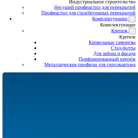
Индустриальное строительство
Несущий профнастил для перекрытий
Профнастил для сталебетонных перекрытий
Комплектующие
Комплектующие
Крепеж
Крепеж
Кровельные саморезы
Стад-болты
Для забора и фасада
Перфорированный крепёж
Металлические профили для гипсокартона