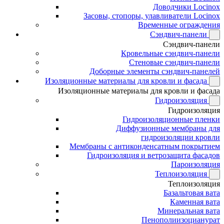
Доводчики Locinox
Засовы, стопоры, улавливатели Locinox
Временные ограждения
Сэндвич-панели
Сэндвич-панели
Кровельные сэндвич-панели
Стеновые сэндвич-панели
Доборные элементы сэндвич-панелей
Изоляционные материалы для кровли и фасада
Изоляционные материалы для кровли и фасада
Гидроизоляция
Гидроизоляция
Гидроизоляционные пленки
Диффузионные мембраны для
гидроизоляции кровли
Мембраны с антиконденсатным покрытием
Гидроизоляция и ветрозащита фасадов
Пароизоляция
Теплоизоляция
Теплоизоляция
Базальтовая вата
Каменная вата
Минеральная вата
Пенополиизоцианурат