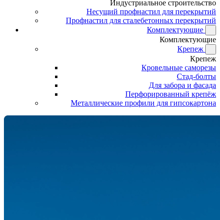
Индустриальное строительство
Несущий профнастил для перекрытий
Профнастил для сталебетонных перекрытий
Комплектующие
Комплектующие
Крепеж
Крепеж
Кровельные саморезы
Стад-болты
Для забора и фасада
Перфорированный крепёж
Металлические профили для гипсокартона