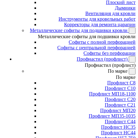
Плоский лист
Дымники
Вентиляция для кровли
Инструменты для кровельных работ
Корректоры для ремонта царапин
Металлические софиты для подшивки кровли
Металлические софиты для подшивки кровли
Софиты с полной перфорацией
Софиты с центральной перфорацией
Софиты без перфорации
Профнастил (профлист)
Профнастил (профлист)
По марке
По марке
Профлист С8
Профлист С10
Профлист МП18-1100
Профлист С20
Профлист С21
Профлист МП20
Профлист МП35-1035
Профлист С44
Профлист НС35
Профлист НС44