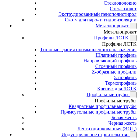
Стекловолокно
Стеклохолст
Экструдированный пенополистирол
Скотч для паро- и гидроизоляции
Металлопрокат
Металлопрокат
Профили ЛСТК
Профили ЛСТК
Типовые здания промышленного назначения
Шляпный профиль
Направляющий профиль
Стоечный профиль
Z-образные профили
Σ-профиль
Термопрофиль
Крепеж для ЛСТК
Профильные трубы
Профильные трубы
Квадратные профильные трубы
Прямоугольные профильные трубы
Белая жесть
Черная жесть
Лента оцинкованная (ЭОЦ)
Индустриальное строительство