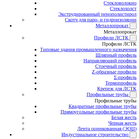
Стекловолокно
Стеклохолст
Экструдированный пенополистирол
Скотч для паро- и гидроизоляции
Металлопрокат
Металлопрокат
Профили ЛСТК
Профили ЛСТК
Типовые здания промышленного назначения
Шляпный профиль
Направляющий профиль
Стоечный профиль
Z-образные профили
Σ-профиль
Термопрофиль
Крепеж для ЛСТК
Профильные трубы
Профильные трубы
Квадратные профильные трубы
Прямоугольные профильные трубы
Белая жесть
Черная жесть
Лента оцинкованная (ЭОЦ)
Индустриальное строительство