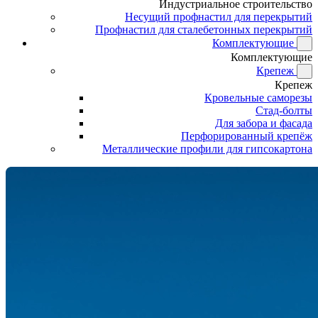
Индустриальное строительство
Несущий профнастил для перекрытий
Профнастил для сталебетонных перекрытий
Комплектующие
Комплектующие
Крепеж
Крепеж
Кровельные саморезы
Стад-болты
Для забора и фасада
Перфорированный крепёж
Металлические профили для гипсокартона