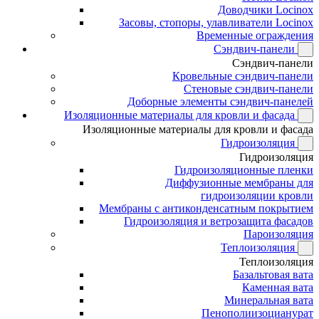
Доводчики Locinox
Засовы, стопоры, улавливатели Locinox
Временные ограждения
Сэндвич-панели
Сэндвич-панели
Кровельные сэндвич-панели
Стеновые сэндвич-панели
Доборные элементы сэндвич-панелей
Изоляционные материалы для кровли и фасада
Изоляционные материалы для кровли и фасада
Гидроизоляция
Гидроизоляция
Гидроизоляционные пленки
Диффузионные мембраны для
гидроизоляции кровли
Мембраны с антиконденсатным покрытием
Гидроизоляция и ветрозащита фасадов
Пароизоляция
Теплоизоляция
Теплоизоляция
Базальтовая вата
Каменная вата
Минеральная вата
Пенополиизоцианурат