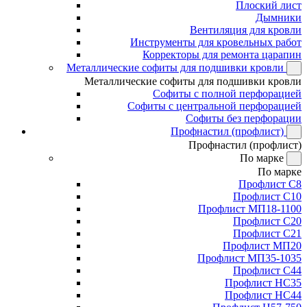
Плоский лист
Дымники
Вентиляция для кровли
Инструменты для кровельных работ
Корректоры для ремонта царапин
Металлические софиты для подшивки кровли
Металлические софиты для подшивки кровли
Софиты с полной перфорацией
Софиты с центральной перфорацией
Софиты без перфорации
Профнастил (профлист)
Профнастил (профлист)
По марке
По марке
Профлист С8
Профлист С10
Профлист МП18-1100
Профлист С20
Профлист С21
Профлист МП20
Профлист МП35-1035
Профлист С44
Профлист НС35
Профлист НС44