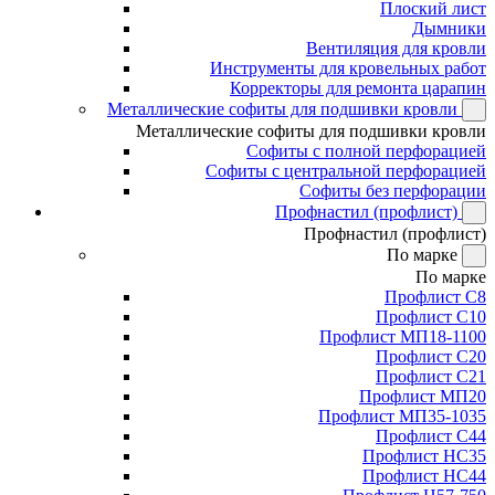
Плоский лист
Дымники
Вентиляция для кровли
Инструменты для кровельных работ
Корректоры для ремонта царапин
Металлические софиты для подшивки кровли
Металлические софиты для подшивки кровли
Софиты с полной перфорацией
Софиты с центральной перфорацией
Софиты без перфорации
Профнастил (профлист)
Профнастил (профлист)
По марке
По марке
Профлист С8
Профлист С10
Профлист МП18-1100
Профлист С20
Профлист С21
Профлист МП20
Профлист МП35-1035
Профлист С44
Профлист НС35
Профлист НС44