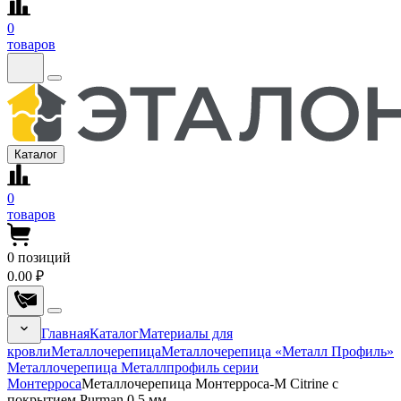
0
товаров
Каталог
0
товаров
0
позиций
0.00 ₽
Главная
Каталог
Материалы для
кровли
Металлочерепица
Металлочерепица «Металл Профиль»
Металлочерепица Металлпрофиль серии
Монтерроса
Металлочерепица Монтерроса-M Citrine с
покрытием Purman 0.5 мм