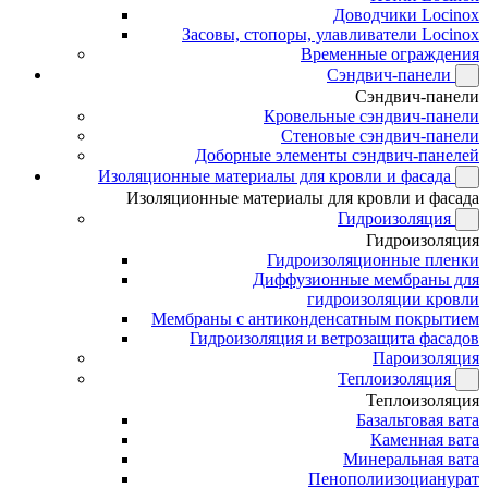
Доводчики Locinox
Засовы, стопоры, улавливатели Locinox
Временные ограждения
Сэндвич-панели
Сэндвич-панели
Кровельные сэндвич-панели
Стеновые сэндвич-панели
Доборные элементы сэндвич-панелей
Изоляционные материалы для кровли и фасада
Изоляционные материалы для кровли и фасада
Гидроизоляция
Гидроизоляция
Гидроизоляционные пленки
Диффузионные мембраны для
гидроизоляции кровли
Мембраны с антиконденсатным покрытием
Гидроизоляция и ветрозащита фасадов
Пароизоляция
Теплоизоляция
Теплоизоляция
Базальтовая вата
Каменная вата
Минеральная вата
Пенополиизоцианурат