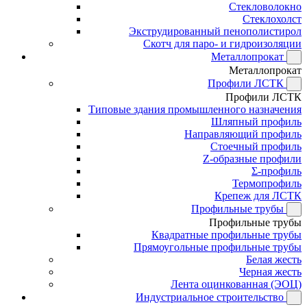
Стекловолокно
Стеклохолст
Экструдированный пенополистирол
Скотч для паро- и гидроизоляции
Металлопрокат
Металлопрокат
Профили ЛСТК
Профили ЛСТК
Типовые здания промышленного назначения
Шляпный профиль
Направляющий профиль
Стоечный профиль
Z-образные профили
Σ-профиль
Термопрофиль
Крепеж для ЛСТК
Профильные трубы
Профильные трубы
Квадратные профильные трубы
Прямоугольные профильные трубы
Белая жесть
Черная жесть
Лента оцинкованная (ЭОЦ)
Индустриальное строительство