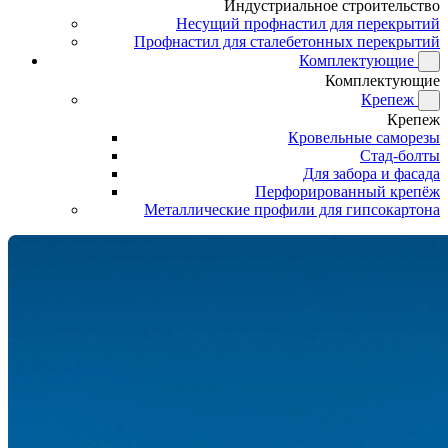
Индустриальное строительство
Несущий профнастил для перекрытий
Профнастил для сталебетонных перекрытий
Комплектующие
Комплектующие
Крепеж
Крепеж
Кровельные саморезы
Стад-болты
Для забора и фасада
Перфорированный крепёж
Металлические профили для гипсокартона