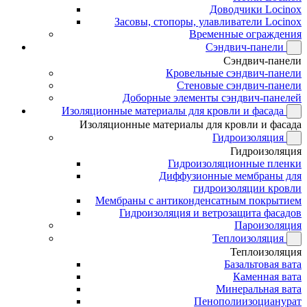
Доводчики Locinox
Засовы, стопоры, улавливатели Locinox
Временные ограждения
Сэндвич-панели
Сэндвич-панели
Кровельные сэндвич-панели
Стеновые сэндвич-панели
Доборные элементы сэндвич-панелей
Изоляционные материалы для кровли и фасада
Изоляционные материалы для кровли и фасада
Гидроизоляция
Гидроизоляция
Гидроизоляционные пленки
Диффузионные мембраны для
гидроизоляции кровли
Мембраны с антиконденсатным покрытием
Гидроизоляция и ветрозащита фасадов
Пароизоляция
Теплоизоляция
Теплоизоляция
Базальтовая вата
Каменная вата
Минеральная вата
Пенополиизоцианурат