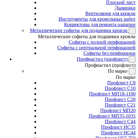
Плоский лист
Дымники
Вентиляция для кровли
Инструменты для кровельных работ
Корректоры для ремонта царапин
Металлические софиты для подшивки кровли
Металлические софиты для подшивки кровли
Софиты с полной перфорацией
Софиты с центральной перфорацией
Софиты без перфорации
Профнастил (профлист)
Профнастил (профлист)
По марке
По марке
Профлист С8
Профлист С10
Профлист МП18-1100
Профлист С20
Профлист С21
Профлист МП20
Профлист МП35-1035
Профлист С44
Профлист НС35
Профлист НС44