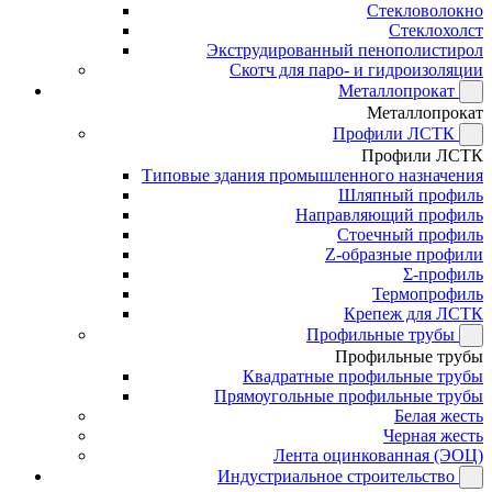
Стекловолокно
Стеклохолст
Экструдированный пенополистирол
Скотч для паро- и гидроизоляции
Металлопрокат
Металлопрокат
Профили ЛСТК
Профили ЛСТК
Типовые здания промышленного назначения
Шляпный профиль
Направляющий профиль
Стоечный профиль
Z-образные профили
Σ-профиль
Термопрофиль
Крепеж для ЛСТК
Профильные трубы
Профильные трубы
Квадратные профильные трубы
Прямоугольные профильные трубы
Белая жесть
Черная жесть
Лента оцинкованная (ЭОЦ)
Индустриальное строительство