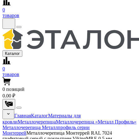
0
товаров
Каталог
0
товаров
0
позиций
0.00 ₽
Главная
Каталог
Материалы для
кровли
Металлочерепица
Металлочерепица «Металл Профиль»
Металлочерепица Металлпрофиль серии
Монтеррей
Металлочерепица Монтеррей RAL 7024
графитовый серый с покрытием VikingMP E 0.5 мм