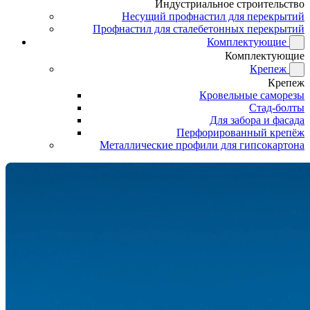
Индустриальное строительство
Несущий профнастил для перекрытий
Профнастил для сталебетонных перекрытий
Комплектующие
Комплектующие
Крепеж
Крепеж
Кровельные саморезы
Стад-болты
Для забора и фасада
Перфорированный крепёж
Металлические профили для гипсокартона