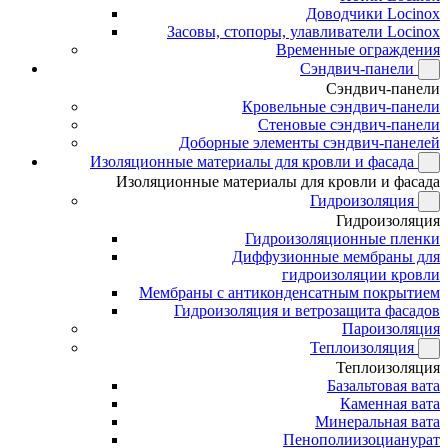
Доводчики Locinox
Засовы, стопоры, улавливатели Locinox
Временные ограждения
Сэндвич-панели
Сэндвич-панели
Кровельные сэндвич-панели
Стеновые сэндвич-панели
Доборные элементы сэндвич-панелей
Изоляционные материалы для кровли и фасада
Изоляционные материалы для кровли и фасада
Гидроизоляция
Гидроизоляция
Гидроизоляционные пленки
Диффузионные мембраны для
гидроизоляции кровли
Мембраны с антиконденсатным покрытием
Гидроизоляция и ветрозащита фасадов
Пароизоляция
Теплоизоляция
Теплоизоляция
Базальтовая вата
Каменная вата
Минеральная вата
Пенополиизоцианурат