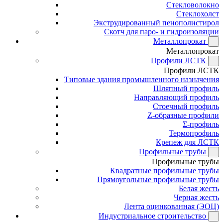
Стекловолокно
Стеклохолст
Экструдированный пенополистирол
Скотч для паро- и гидроизоляции
Металлопрокат
Металлопрокат
Профили ЛСТК
Профили ЛСТК
Типовые здания промышленного назначения
Шляпный профиль
Направляющий профиль
Стоечный профиль
Z-образные профили
Σ-профиль
Термопрофиль
Крепеж для ЛСТК
Профильные трубы
Профильные трубы
Квадратные профильные трубы
Прямоугольные профильные трубы
Белая жесть
Черная жесть
Лента оцинкованная (ЭОЦ)
Индустриальное строительство