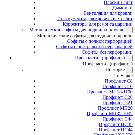
Плоский лист
Дымники
Вентиляция для кровли
Инструменты для кровельных работ
Корректоры для ремонта царапин
Металлические софиты для подшивки кровли
Металлические софиты для подшивки кровли
Софиты с полной перфорацией
Софиты с центральной перфорацией
Софиты без перфорации
Профнастил (профлист)
Профнастил (профлист)
По марке
По марке
Профлист С8
Профлист С10
Профлист МП18-1100
Профлист С20
Профлист С21
Профлист МП20
Профлист МП35-1035
Профлист С44
Профлист НС35
Профлист НС44