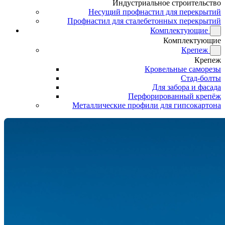
Индустриальное строительство
Несущий профнастил для перекрытий
Профнастил для сталебетонных перекрытий
Комплектующие
Комплектующие
Крепеж
Крепеж
Кровельные саморезы
Стад-болты
Для забора и фасада
Перфорированный крепёж
Металлические профили для гипсокартона