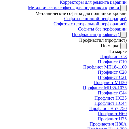
Корректоры для ремонта царапин
Металлические софиты для подшивки кровли
Металлические софиты для подшивки кровли
Софиты с полной перфорацией
Софиты с центральной перфорацией
Софиты без перфорации
Профнастил (профлист)
Профнастил (профлист)
По марке
По марке
Профлист С8
Профлист С10
Профлист МП18-1100
Профлист С20
Профлист С21
Профлист МП20
Профлист МП35-1035
Профлист С44
Профлист НС35
Профлист НС44
Профлист Н57-750
Профлист Н60
Профлист Н75
Профнастил Н80А