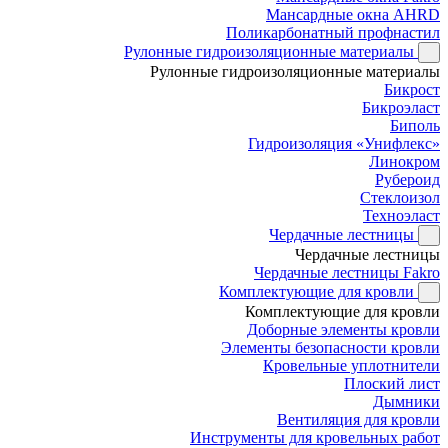
Мансардные окна AHRD
Поликарбонатный профнастил
Рулонные гидроизоляционные материалы
Рулонные гидроизоляционные материалы
Бикрост
Бикроэласт
Биполь
Гидроизоляция «Унифлекс»
Линокром
Рубероид
Стеклоизол
Техноэласт
Чердачные лестницы
Чердачные лестницы
Чердачные лестницы Fakro
Комплектующие для кровли
Комплектующие для кровли
Доборные элементы кровли
Элементы безопасности кровли
Кровельные уплотнители
Плоский лист
Дымники
Вентиляция для кровли
Инструменты для кровельных работ