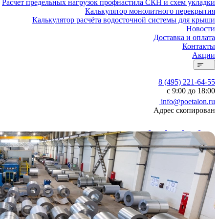
Расчет предельных нагрузок профнастила СКН и схем укладки
Калькулятор монолитного перекрытия
Калькулятор расчёта водосточной системы для крыши
Новости
Доставка и оплата
Контакты
Акции
8 (495) 221-64-55
с 9:00 до 18:00
info@poetalon.ru
Адрес скопирован