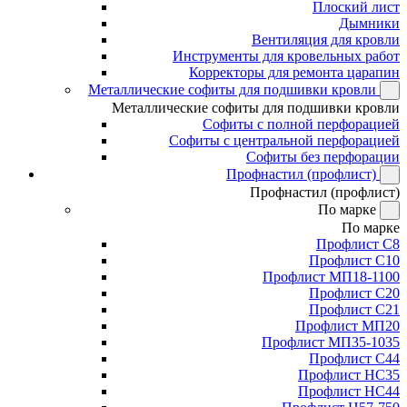
Плоский лист
Дымники
Вентиляция для кровли
Инструменты для кровельных работ
Корректоры для ремонта царапин
Металлические софиты для подшивки кровли
Металлические софиты для подшивки кровли
Софиты с полной перфорацией
Софиты с центральной перфорацией
Софиты без перфорации
Профнастил (профлист)
Профнастил (профлист)
По марке
По марке
Профлист С8
Профлист С10
Профлист МП18-1100
Профлист С20
Профлист С21
Профлист МП20
Профлист МП35-1035
Профлист С44
Профлист НС35
Профлист НС44