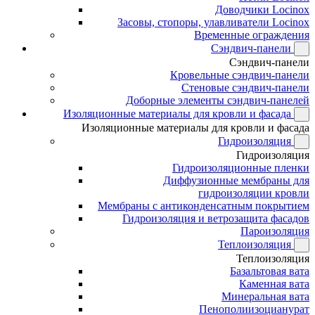
Доводчики Locinox
Засовы, стопоры, улавливатели Locinox
Временные ограждения
Сэндвич-панели
Сэндвич-панели
Кровельные сэндвич-панели
Стеновые сэндвич-панели
Доборные элементы сэндвич-панелей
Изоляционные материалы для кровли и фасада
Изоляционные материалы для кровли и фасада
Гидроизоляция
Гидроизоляция
Гидроизоляционные пленки
Диффузионные мембраны для
гидроизоляции кровли
Мембраны с антиконденсатным покрытием
Гидроизоляция и ветрозащита фасадов
Пароизоляция
Теплоизоляция
Теплоизоляция
Базальтовая вата
Каменная вата
Минеральная вата
Пенополиизоцианурат