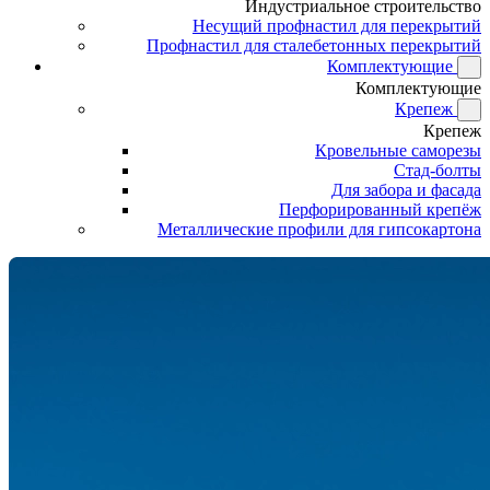
Индустриальное строительство
Несущий профнастил для перекрытий
Профнастил для сталебетонных перекрытий
Комплектующие
Комплектующие
Крепеж
Крепеж
Кровельные саморезы
Стад-болты
Для забора и фасада
Перфорированный крепёж
Металлические профили для гипсокартона