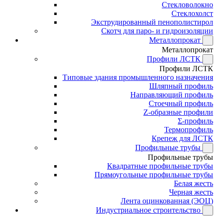
Стекловолокно
Стеклохолст
Экструдированный пенополистирол
Скотч для паро- и гидроизоляции
Металлопрокат
Металлопрокат
Профили ЛСТК
Профили ЛСТК
Типовые здания промышленного назначения
Шляпный профиль
Направляющий профиль
Стоечный профиль
Z-образные профили
Σ-профиль
Термопрофиль
Крепеж для ЛСТК
Профильные трубы
Профильные трубы
Квадратные профильные трубы
Прямоугольные профильные трубы
Белая жесть
Черная жесть
Лента оцинкованная (ЭОЦ)
Индустриальное строительство