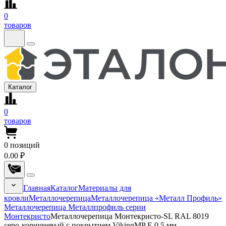
0
товаров
Каталог
0
товаров
0
позиций
0.00 ₽
Главная
Каталог
Материалы для
кровли
Металлочерепица
Металлочерепица «Металл Профиль»
Металлочерепица Металлпрофиль серии
Монтекристо
Металлочерепица Монтекристо-SL RAL 8019
серо-коричневый с покрытием VikingMP E 0.5 мм