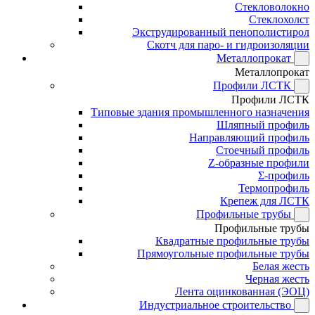
Стекловолокно
Стеклохолст
Экструдированный пенополистирол
Скотч для паро- и гидроизоляции
Металлопрокат
Металлопрокат
Профили ЛСТК
Профили ЛСТК
Типовые здания промышленного назначения
Шляпный профиль
Направляющий профиль
Стоечный профиль
Z-образные профили
Σ-профиль
Термопрофиль
Крепеж для ЛСТК
Профильные трубы
Профильные трубы
Квадратные профильные трубы
Прямоугольные профильные трубы
Белая жесть
Черная жесть
Лента оцинкованная (ЭОЦ)
Индустриальное строительство