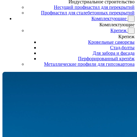
Индустриальное строительство
Несущий профнастил для перекрытий
Профнастил для сталебетонных перекрытий
Комплектующие
Комплектующие
Крепеж
Крепеж
Кровельные саморезы
Стад-болты
Для забора и фасада
Перфорированный крепёж
Металлические профили для гипсокартона