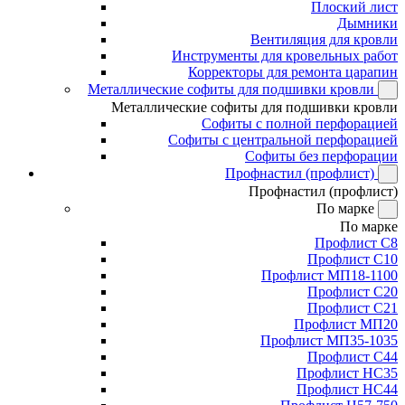
Плоский лист
Дымники
Вентиляция для кровли
Инструменты для кровельных работ
Корректоры для ремонта царапин
Металлические софиты для подшивки кровли
Металлические софиты для подшивки кровли
Софиты с полной перфорацией
Софиты с центральной перфорацией
Софиты без перфорации
Профнастил (профлист)
Профнастил (профлист)
По марке
По марке
Профлист С8
Профлист С10
Профлист МП18-1100
Профлист С20
Профлист С21
Профлист МП20
Профлист МП35-1035
Профлист С44
Профлист НС35
Профлист НС44