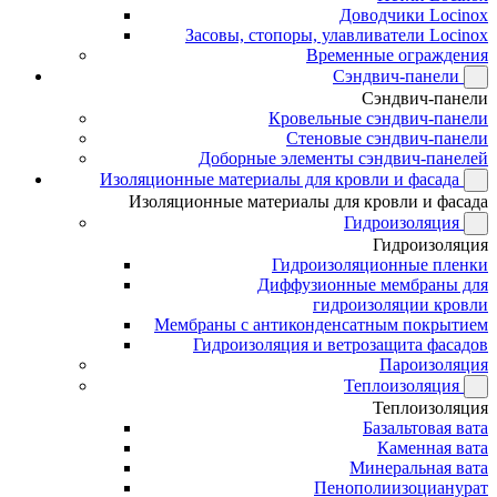
Доводчики Locinox
Засовы, стопоры, улавливатели Locinox
Временные ограждения
Сэндвич-панели
Сэндвич-панели
Кровельные сэндвич-панели
Стеновые сэндвич-панели
Доборные элементы сэндвич-панелей
Изоляционные материалы для кровли и фасада
Изоляционные материалы для кровли и фасада
Гидроизоляция
Гидроизоляция
Гидроизоляционные пленки
Диффузионные мембраны для
гидроизоляции кровли
Мембраны с антиконденсатным покрытием
Гидроизоляция и ветрозащита фасадов
Пароизоляция
Теплоизоляция
Теплоизоляция
Базальтовая вата
Каменная вата
Минеральная вата
Пенополиизоцианурат