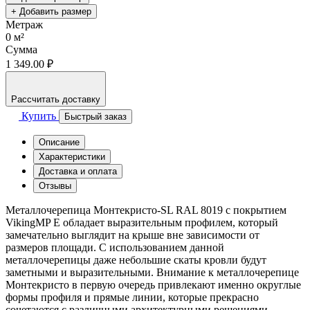
+ Добавить размер
Метраж
0
м²
Сумма
1 349.00 ₽
Рассчитать доставку
Купить
Быстрый заказ
Описание
Характеристики
Доставка и оплата
Отзывы
Металлочерепица Монтекристо-SL RAL 8019 с покрытием
VikingMP E обладает выразительным профилем, который
замечательно выглядит на крыше вне зависимости от
размеров площади. С использованием данной
металлочерепицы даже небольшие скаты кровли будут
заметными и выразительными. Внимание к металлочерепице
Монтекристо в первую очередь привлекают именно округлые
формы профиля и прямые линии, которые прекрасно
сочетаются с различными архитектурными решениями.