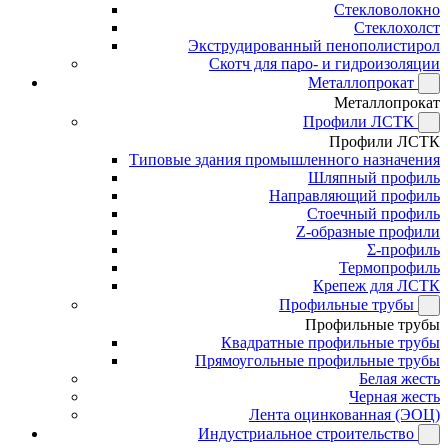
Стекловолокно
Стеклохолст
Экструдированный пенополистирол
Скотч для паро- и гидроизоляции
Металлопрокат
Металлопрокат
Профили ЛСТК
Профили ЛСТК
Типовые здания промышленного назначения
Шляпный профиль
Направляющий профиль
Стоечный профиль
Z-образные профили
Σ-профиль
Термопрофиль
Крепеж для ЛСТК
Профильные трубы
Профильные трубы
Квадратные профильные трубы
Прямоугольные профильные трубы
Белая жесть
Черная жесть
Лента оцинкованная (ЭОЦ)
Индустриальное строительство