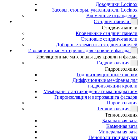
Доводчики Locinox
Засовы, стопоры, улавливатели Locinox
Временные ограждения
Сэндвич-панели
Сэндвич-панели
Кровельные сэндвич-панели
Стеновые сэндвич-панели
Доборные элементы сэндвич-панелей
Изоляционные материалы для кровли и фасада
Изоляционные материалы для кровли и фасада
Гидроизоляция
Гидроизоляция
Гидроизоляционные пленки
Диффузионные мембраны для
гидроизоляции кровли
Мембраны с антиконденсатным покрытием
Гидроизоляция и ветрозащита фасадов
Пароизоляция
Теплоизоляция
Теплоизоляция
Базальтовая вата
Каменная вата
Минеральная вата
Пенополиизоцианурат