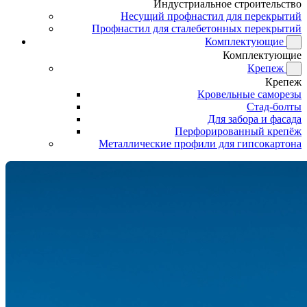
Индустриальное строительство
Несущий профнастил для перекрытий
Профнастил для сталебетонных перекрытий
Комплектующие
Комплектующие
Крепеж
Крепеж
Кровельные саморезы
Стад-болты
Для забора и фасада
Перфорированный крепёж
Металлические профили для гипсокартона