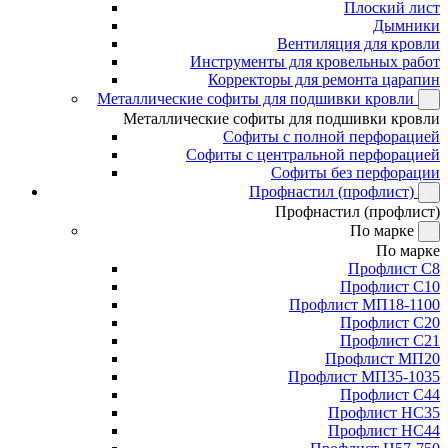
Плоский лист
Дымники
Вентиляция для кровли
Инструменты для кровельных работ
Корректоры для ремонта царапин
Металлические софиты для подшивки кровли
Металлические софиты для подшивки кровли
Софиты с полной перфорацией
Софиты с центральной перфорацией
Софиты без перфорации
Профнастил (профлист)
Профнастил (профлист)
По марке
По марке
Профлист С8
Профлист С10
Профлист МП18-1100
Профлист С20
Профлист С21
Профлист МП20
Профлист МП35-1035
Профлист С44
Профлист НС35
Профлист НС44