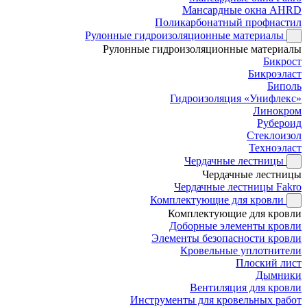
Мансардные окна AHRD
Поликарбонатный профнастил
Рулонные гидроизоляционные материалы
Рулонные гидроизоляционные материалы
Бикрост
Бикроэласт
Биполь
Гидроизоляция «Унифлекс»
Линокром
Рубероид
Стеклоизол
Техноэласт
Чердачные лестницы
Чердачные лестницы
Чердачные лестницы Fakro
Комплектующие для кровли
Комплектующие для кровли
Доборные элементы кровли
Элементы безопасности кровли
Кровельные уплотнители
Плоский лист
Дымники
Вентиляция для кровли
Инструменты для кровельных работ