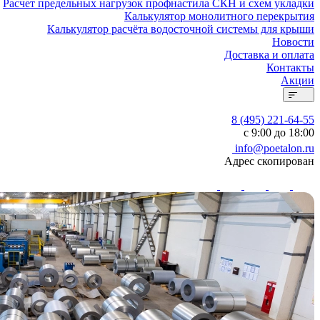
Расчет предельных нагрузок профнастила СКН и схем укладки
Калькулятор монолитного перекрытия
Калькулятор расчёта водосточной системы для крыши
Новости
Доставка и оплата
Контакты
Акции
8 (495) 221-64-55
с 9:00 до 18:00
info@poetalon.ru
Адрес скопирован