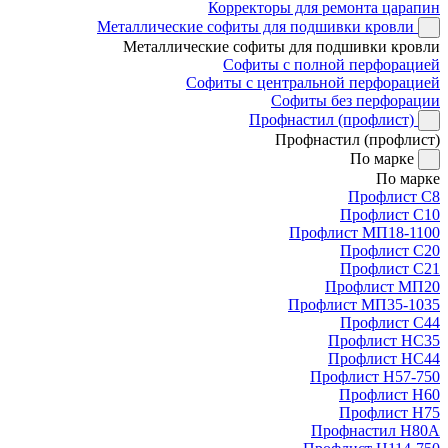
Корректоры для ремонта царапин
Металлические софиты для подшивки кровли
Металлические софиты для подшивки кровли
Софиты с полной перфорацией
Софиты с центральной перфорацией
Софиты без перфорации
Профнастил (профлист)
Профнастил (профлист)
По марке
По марке
Профлист С8
Профлист С10
Профлист МП18-1100
Профлист С20
Профлист С21
Профлист МП20
Профлист МП35-1035
Профлист С44
Профлист НС35
Профлист НС44
Профлист Н57-750
Профлист Н60
Профлист Н75
Профнастил Н80А