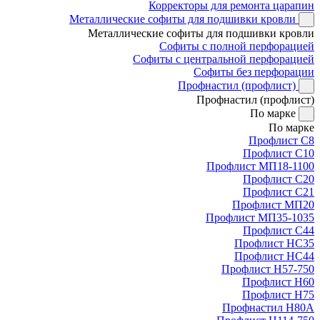
Корректоры для ремонта царапин
Металлические софиты для подшивки кровли
Металлические софиты для подшивки кровли
Софиты с полной перфорацией
Софиты с центральной перфорацией
Софиты без перфорации
Профнастил (профлист)
Профнастил (профлист)
По марке
По марке
Профлист С8
Профлист С10
Профлист МП18-1100
Профлист С20
Профлист С21
Профлист МП20
Профлист МП35-1035
Профлист С44
Профлист НС35
Профлист НС44
Профлист Н57-750
Профлист Н60
Профлист Н75
Профнастил Н80А