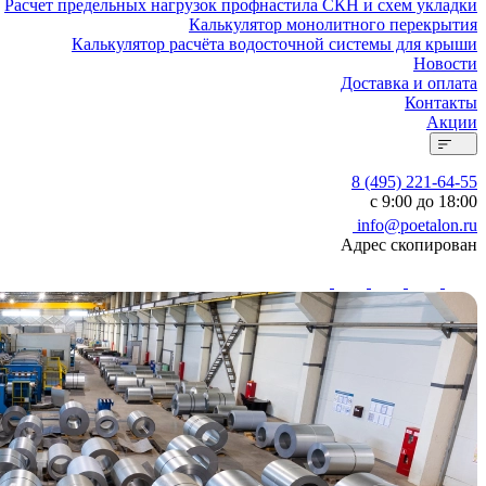
Расчет предельных нагрузок профнастила СКН и схем укладки
Калькулятор монолитного перекрытия
Калькулятор расчёта водосточной системы для крыши
Новости
Доставка и оплата
Контакты
Акции
8 (495) 221-64-55
с 9:00 до 18:00
info@poetalon.ru
Адрес скопирован