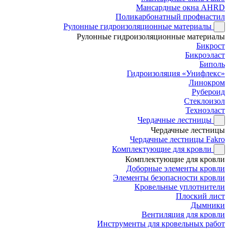
Мансардные окна AHRD
Поликарбонатный профнастил
Рулонные гидроизоляционные материалы
Рулонные гидроизоляционные материалы
Бикрост
Бикроэласт
Биполь
Гидроизоляция «Унифлекс»
Линокром
Рубероид
Стеклоизол
Техноэласт
Чердачные лестницы
Чердачные лестницы
Чердачные лестницы Fakro
Комплектующие для кровли
Комплектующие для кровли
Доборные элементы кровли
Элементы безопасности кровли
Кровельные уплотнители
Плоский лист
Дымники
Вентиляция для кровли
Инструменты для кровельных работ