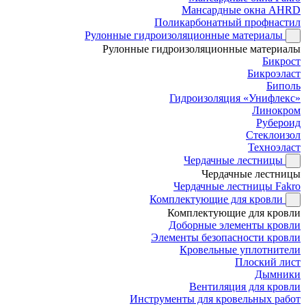
Мансардные окна AHRD
Поликарбонатный профнастил
Рулонные гидроизоляционные материалы
Рулонные гидроизоляционные материалы
Бикрост
Бикроэласт
Биполь
Гидроизоляция «Унифлекс»
Линокром
Рубероид
Стеклоизол
Техноэласт
Чердачные лестницы
Чердачные лестницы
Чердачные лестницы Fakro
Комплектующие для кровли
Комплектующие для кровли
Доборные элементы кровли
Элементы безопасности кровли
Кровельные уплотнители
Плоский лист
Дымники
Вентиляция для кровли
Инструменты для кровельных работ