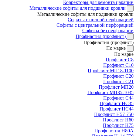
Корректоры для ремонта царапин
Металлические софиты для подшивки кровли
Металлические софиты для подшивки кровли
Софиты с полной перфорацией
Софиты с центральной перфорацией
Софиты без перфорации
Профнастил (профлист)
Профнастил (профлист)
По марке
По марке
Профлист С8
Профлист С10
Профлист МП18-1100
Профлист С20
Профлист С21
Профлист МП20
Профлист МП35-1035
Профлист С44
Профлист НС35
Профлист НС44
Профлист Н57-750
Профлист Н60
Профлист Н75
Профнастил Н80А