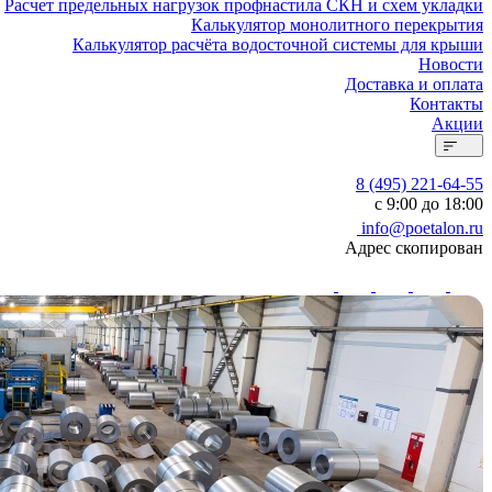
Расчет предельных нагрузок профнастила СКН и схем укладки
Калькулятор монолитного перекрытия
Калькулятор расчёта водосточной системы для крыши
Новости
Доставка и оплата
Контакты
Акции
8 (495) 221-64-55
с 9:00 до 18:00
info@poetalon.ru
Адрес скопирован