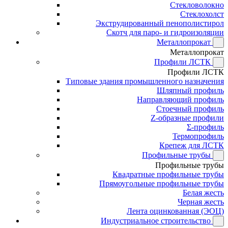
Стекловолокно
Стеклохолст
Экструдированный пенополистирол
Скотч для паро- и гидроизоляции
Металлопрокат
Металлопрокат
Профили ЛСТК
Профили ЛСТК
Типовые здания промышленного назначения
Шляпный профиль
Направляющий профиль
Стоечный профиль
Z-образные профили
Σ-профиль
Термопрофиль
Крепеж для ЛСТК
Профильные трубы
Профильные трубы
Квадратные профильные трубы
Прямоугольные профильные трубы
Белая жесть
Черная жесть
Лента оцинкованная (ЭОЦ)
Индустриальное строительство