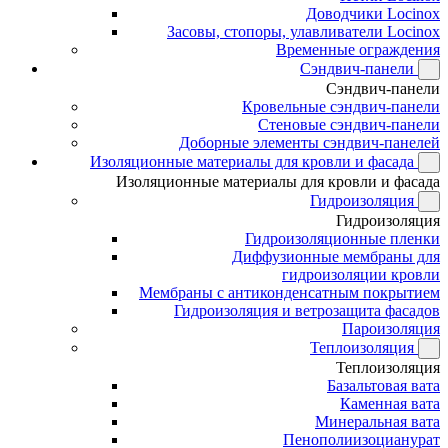
Доводчики Locinox
Засовы, стопоры, улавливатели Locinox
Временные ограждения
Сэндвич-панели
Сэндвич-панели
Кровельные сэндвич-панели
Стеновые сэндвич-панели
Доборные элементы сэндвич-панелей
Изоляционные материалы для кровли и фасада
Изоляционные материалы для кровли и фасада
Гидроизоляция
Гидроизоляция
Гидроизоляционные пленки
Диффузионные мембраны для
гидроизоляции кровли
Мембраны с антиконденсатным покрытием
Гидроизоляция и ветрозащита фасадов
Пароизоляция
Теплоизоляция
Теплоизоляция
Базальтовая вата
Каменная вата
Минеральная вата
Пенополиизоцианурат