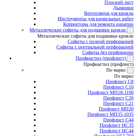
Плоский лист
Дымники
Вентиляция для кровли
Инструменты для кровельных работ
Корректоры для ремонта царапин
Металлические софиты для подшивки кровли
Металлические софиты для подшивки кровли
Софиты с полной перфорацией
Софиты с центральной перфорацией
Софиты без перфорации
Профнастил (профлист)
Профнастил (профлист)
По марке
По марке
Профлист С8
Профлист С10
Профлист МП18-1100
Профлист С20
Профлист С21
Профлист МП20
Профлист МП35-1035
Профлист С44
Профлист НС35
Профлист НС44