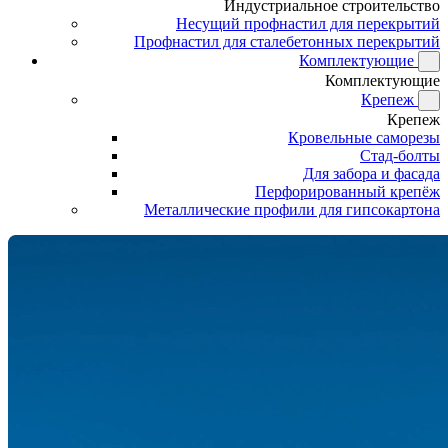
Индустриальное строительство
Несущий профнастил для перекрытий
Профнастил для сталебетонных перекрытий
Комплектующие
Комплектующие
Крепеж
Крепеж
Кровельные саморезы
Стад-болты
Для забора и фасада
Перфорированный крепёж
Металлические профили для гипсокартона