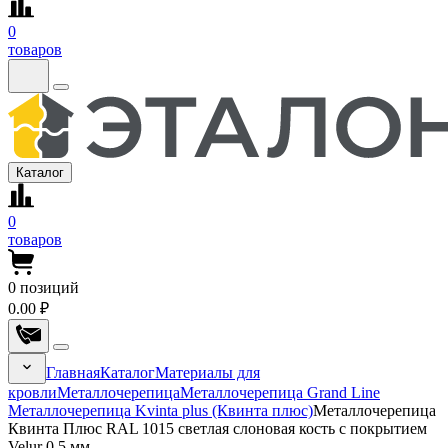
0
товаров
Каталог
0
товаров
0
позиций
0.00 ₽
Главная
Каталог
Материалы для
кровли
Металлочерепица
Металлочерепица Grand Line
Металлочерепица Kvinta plus (Квинта плюс)
Металлочерепица
Квинта Плюс RAL 1015 светлая слоновая кость с покрытием
Velur 0.5 мм