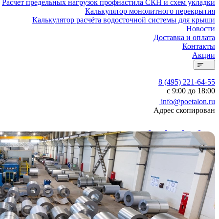
Расчет предельных нагрузок профнастила СКН и схем укладки
Калькулятор монолитного перекрытия
Калькулятор расчёта водосточной системы для крыши
Новости
Доставка и оплата
Контакты
Акции
8 (495) 221-64-55
с 9:00 до 18:00
info@poetalon.ru
Адрес скопирован