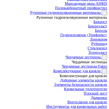
Мансардные окна AHRD
Поликарбонатный профнастил
Рулонные гидроизоляционные материалы
Рулонные гидроизоляционные материалы
Бикрост
Бикроэласт
Биполь
Гидроизоляция «Унифлекс»
Линокром
Рубероид
Стеклоизол
Техноэласт
Чердачные лестницы
Чердачные лестницы
Чердачные лестницы Fakro
Комплектующие для кровли
Комплектующие для кровли
Доборные элементы кровли
Элементы безопасности кровли
Кровельные уплотнители
Плоский лист
Дымники
Вентиляция для кровли
Инструменты для кровельных работ