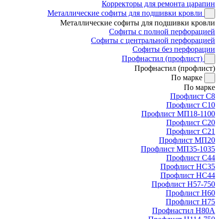
Корректоры для ремонта царапин
Металлические софиты для подшивки кровли
Металлические софиты для подшивки кровли
Софиты с полной перфорацией
Софиты с центральной перфорацией
Софиты без перфорации
Профнастил (профлист)
Профнастил (профлист)
По марке
По марке
Профлист С8
Профлист С10
Профлист МП18-1100
Профлист С20
Профлист С21
Профлист МП20
Профлист МП35-1035
Профлист С44
Профлист НС35
Профлист НС44
Профлист Н57-750
Профлист Н60
Профлист Н75
Профнастил Н80А