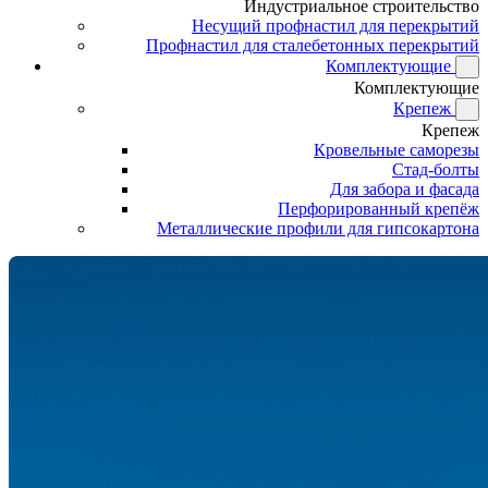
Индустриальное строительство
Несущий профнастил для перекрытий
Профнастил для сталебетонных перекрытий
Комплектующие
Комплектующие
Крепеж
Крепеж
Кровельные саморезы
Стад-болты
Для забора и фасада
Перфорированный крепёж
Металлические профили для гипсокартона