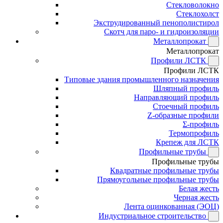
Стекловолокно
Стеклохолст
Экструдированный пенополистирол
Скотч для паро- и гидроизоляции
Металлопрокат
Металлопрокат
Профили ЛСТК
Профили ЛСТК
Типовые здания промышленного назначения
Шляпный профиль
Направляющий профиль
Стоечный профиль
Z-образные профили
Σ-профиль
Термопрофиль
Крепеж для ЛСТК
Профильные трубы
Профильные трубы
Квадратные профильные трубы
Прямоугольные профильные трубы
Белая жесть
Черная жесть
Лента оцинкованная (ЭОЦ)
Индустриальное строительство