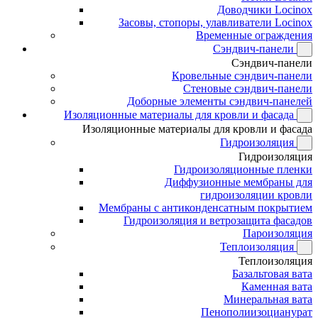
Доводчики Locinox
Засовы, стопоры, улавливатели Locinox
Временные ограждения
Сэндвич-панели
Сэндвич-панели
Кровельные сэндвич-панели
Стеновые сэндвич-панели
Доборные элементы сэндвич-панелей
Изоляционные материалы для кровли и фасада
Изоляционные материалы для кровли и фасада
Гидроизоляция
Гидроизоляция
Гидроизоляционные пленки
Диффузионные мембраны для
гидроизоляции кровли
Мембраны с антиконденсатным покрытием
Гидроизоляция и ветрозащита фасадов
Пароизоляция
Теплоизоляция
Теплоизоляция
Базальтовая вата
Каменная вата
Минеральная вата
Пенополиизоцианурат