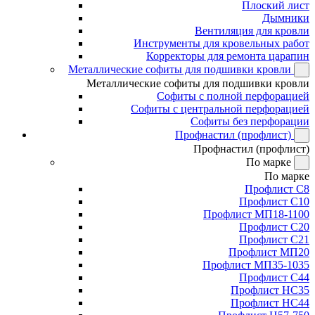
Плоский лист
Дымники
Вентиляция для кровли
Инструменты для кровельных работ
Корректоры для ремонта царапин
Металлические софиты для подшивки кровли
Металлические софиты для подшивки кровли
Софиты с полной перфорацией
Софиты с центральной перфорацией
Софиты без перфорации
Профнастил (профлист)
Профнастил (профлист)
По марке
По марке
Профлист С8
Профлист С10
Профлист МП18-1100
Профлист С20
Профлист С21
Профлист МП20
Профлист МП35-1035
Профлист С44
Профлист НС35
Профлист НС44