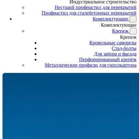
Индустриальное строительство
Несущий профнастил для перекрытий
Профнастил для сталебетонных перекрытий
Комплектующие
Комплектующие
Крепеж
Крепеж
Кровельные саморезы
Стад-болты
Для забора и фасада
Перфорированный крепёж
Металлические профили для гипсокартона