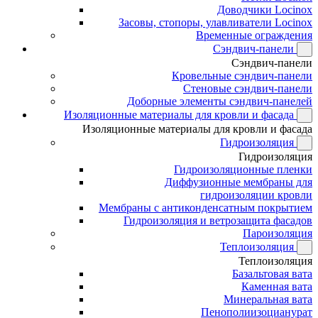
Доводчики Locinox
Засовы, стопоры, улавливатели Locinox
Временные ограждения
Сэндвич-панели
Сэндвич-панели
Кровельные сэндвич-панели
Стеновые сэндвич-панели
Доборные элементы сэндвич-панелей
Изоляционные материалы для кровли и фасада
Изоляционные материалы для кровли и фасада
Гидроизоляция
Гидроизоляция
Гидроизоляционные пленки
Диффузионные мембраны для
гидроизоляции кровли
Мембраны с антиконденсатным покрытием
Гидроизоляция и ветрозащита фасадов
Пароизоляция
Теплоизоляция
Теплоизоляция
Базальтовая вата
Каменная вата
Минеральная вата
Пенополиизоцианурат