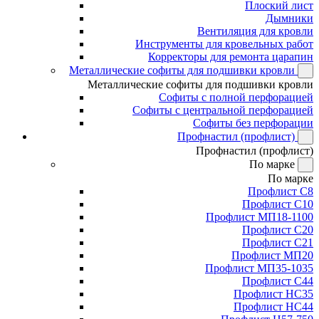
Плоский лист
Дымники
Вентиляция для кровли
Инструменты для кровельных работ
Корректоры для ремонта царапин
Металлические софиты для подшивки кровли
Металлические софиты для подшивки кровли
Софиты с полной перфорацией
Софиты с центральной перфорацией
Софиты без перфорации
Профнастил (профлист)
Профнастил (профлист)
По марке
По марке
Профлист С8
Профлист С10
Профлист МП18-1100
Профлист С20
Профлист С21
Профлист МП20
Профлист МП35-1035
Профлист С44
Профлист НС35
Профлист НС44