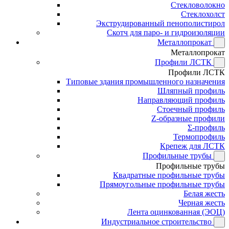
Стекловолокно
Стеклохолст
Экструдированный пенополистирол
Скотч для паро- и гидроизоляции
Металлопрокат
Металлопрокат
Профили ЛСТК
Профили ЛСТК
Типовые здания промышленного назначения
Шляпный профиль
Направляющий профиль
Стоечный профиль
Z-образные профили
Σ-профиль
Термопрофиль
Крепеж для ЛСТК
Профильные трубы
Профильные трубы
Квадратные профильные трубы
Прямоугольные профильные трубы
Белая жесть
Черная жесть
Лента оцинкованная (ЭОЦ)
Индустриальное строительство