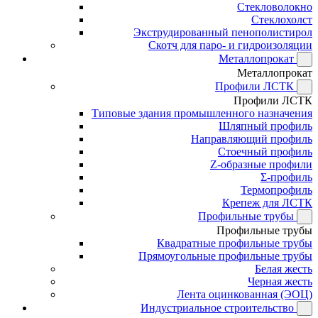
Стекловолокно
Стеклохолст
Экструдированный пенополистирол
Скотч для паро- и гидроизоляции
Металлопрокат
Металлопрокат
Профили ЛСТК
Профили ЛСТК
Типовые здания промышленного назначения
Шляпный профиль
Направляющий профиль
Стоечный профиль
Z-образные профили
Σ-профиль
Термопрофиль
Крепеж для ЛСТК
Профильные трубы
Профильные трубы
Квадратные профильные трубы
Прямоугольные профильные трубы
Белая жесть
Черная жесть
Лента оцинкованная (ЭОЦ)
Индустриальное строительство