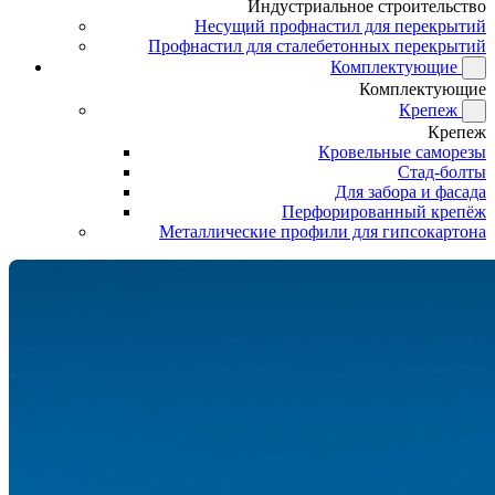
Индустриальное строительство
Несущий профнастил для перекрытий
Профнастил для сталебетонных перекрытий
Комплектующие
Комплектующие
Крепеж
Крепеж
Кровельные саморезы
Стад-болты
Для забора и фасада
Перфорированный крепёж
Металлические профили для гипсокартона