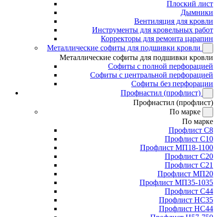
Плоский лист
Дымники
Вентиляция для кровли
Инструменты для кровельных работ
Корректоры для ремонта царапин
Металлические софиты для подшивки кровли
Металлические софиты для подшивки кровли
Софиты с полной перфорацией
Софиты с центральной перфорацией
Софиты без перфорации
Профнастил (профлист)
Профнастил (профлист)
По марке
По марке
Профлист С8
Профлист С10
Профлист МП18-1100
Профлист С20
Профлист С21
Профлист МП20
Профлист МП35-1035
Профлист С44
Профлист НС35
Профлист НС44