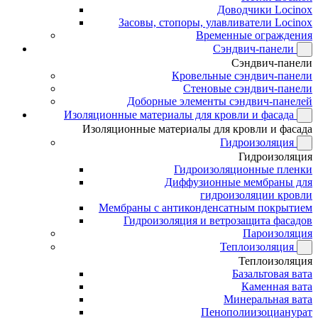
Доводчики Locinox
Засовы, стопоры, улавливатели Locinox
Временные ограждения
Сэндвич-панели
Сэндвич-панели
Кровельные сэндвич-панели
Стеновые сэндвич-панели
Доборные элементы сэндвич-панелей
Изоляционные материалы для кровли и фасада
Изоляционные материалы для кровли и фасада
Гидроизоляция
Гидроизоляция
Гидроизоляционные пленки
Диффузионные мембраны для
гидроизоляции кровли
Мембраны с антиконденсатным покрытием
Гидроизоляция и ветрозащита фасадов
Пароизоляция
Теплоизоляция
Теплоизоляция
Базальтовая вата
Каменная вата
Минеральная вата
Пенополиизоцианурат