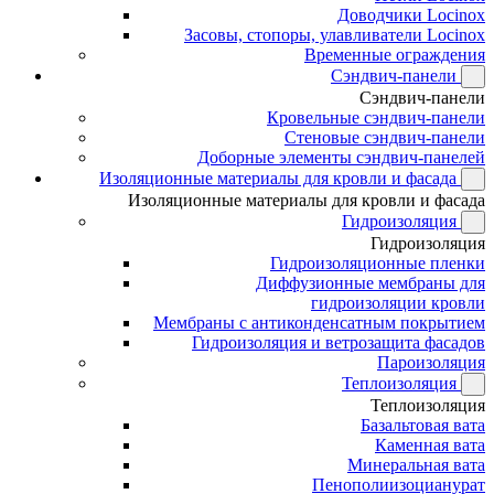
Доводчики Locinox
Засовы, стопоры, улавливатели Locinox
Временные ограждения
Сэндвич-панели
Сэндвич-панели
Кровельные сэндвич-панели
Стеновые сэндвич-панели
Доборные элементы сэндвич-панелей
Изоляционные материалы для кровли и фасада
Изоляционные материалы для кровли и фасада
Гидроизоляция
Гидроизоляция
Гидроизоляционные пленки
Диффузионные мембраны для
гидроизоляции кровли
Мембраны с антиконденсатным покрытием
Гидроизоляция и ветрозащита фасадов
Пароизоляция
Теплоизоляция
Теплоизоляция
Базальтовая вата
Каменная вата
Минеральная вата
Пенополиизоцианурат