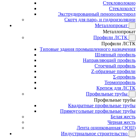
Стекловолокно
Стеклохолст
Экструдированный пенополистирол
Скотч для паро- и гидроизоляции
Металлопрокат
Металлопрокат
Профили ЛСТК
Профили ЛСТК
Типовые здания промышленного назначения
Шляпный профиль
Направляющий профиль
Стоечный профиль
Z-образные профили
Σ-профиль
Термопрофиль
Крепеж для ЛСТК
Профильные трубы
Профильные трубы
Квадратные профильные трубы
Прямоугольные профильные трубы
Белая жесть
Черная жесть
Лента оцинкованная (ЭОЦ)
Индустриальное строительство