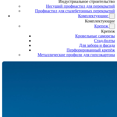
Индустриальное строительство
Несущий профнастил для перекрытий
Профнастил для сталебетонных перекрытий
Комплектующие
Комплектующие
Крепеж
Крепеж
Кровельные саморезы
Стад-болты
Для забора и фасада
Перфорированный крепёж
Металлические профили для гипсокартона