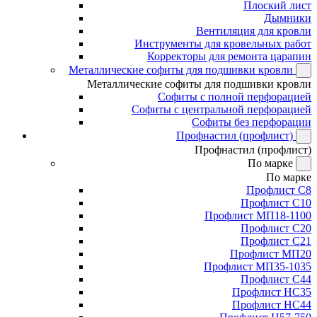
Плоский лист
Дымники
Вентиляция для кровли
Инструменты для кровельных работ
Корректоры для ремонта царапин
Металлические софиты для подшивки кровли
Металлические софиты для подшивки кровли
Софиты с полной перфорацией
Софиты с центральной перфорацией
Софиты без перфорации
Профнастил (профлист)
Профнастил (профлист)
По марке
По марке
Профлист С8
Профлист С10
Профлист МП18-1100
Профлист С20
Профлист С21
Профлист МП20
Профлист МП35-1035
Профлист С44
Профлист НС35
Профлист НС44