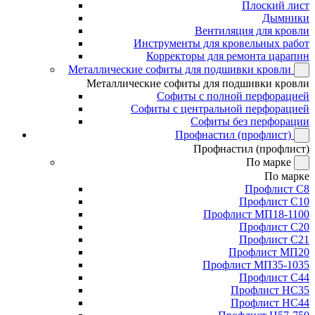
Плоский лист
Дымники
Вентиляция для кровли
Инструменты для кровельных работ
Корректоры для ремонта царапин
Металлические софиты для подшивки кровли
Металлические софиты для подшивки кровли
Софиты с полной перфорацией
Софиты с центральной перфорацией
Софиты без перфорации
Профнастил (профлист)
Профнастил (профлист)
По марке
По марке
Профлист С8
Профлист С10
Профлист МП18-1100
Профлист С20
Профлист С21
Профлист МП20
Профлист МП35-1035
Профлист С44
Профлист НС35
Профлист НС44