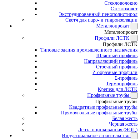
Стекловолокно
Стеклохолст
Экструдированный пенополистирол
Скотч для паро- и гидроизоляции
Металлопрокат
Металлопрокат
Профили ЛСТК
Профили ЛСТК
Типовые здания промышленного назначения
Шляпный профиль
Направляющий профиль
Стоечный профиль
Z-образные профили
Σ-профиль
Термопрофиль
Крепеж для ЛСТК
Профильные трубы
Профильные трубы
Квадратные профильные трубы
Прямоугольные профильные трубы
Белая жесть
Черная жесть
Лента оцинкованная (ЭОЦ)
Индустриальное строительство