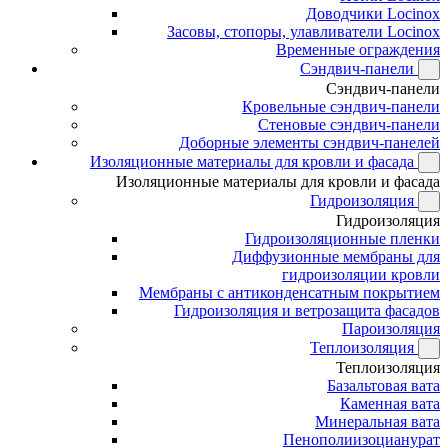
Доводчики Locinox
Засовы, стопоры, улавливатели Locinox
Временные ограждения
Сэндвич-панели
Сэндвич-панели
Кровельные сэндвич-панели
Стеновые сэндвич-панели
Доборные элементы сэндвич-панелей
Изоляционные материалы для кровли и фасада
Изоляционные материалы для кровли и фасада
Гидроизоляция
Гидроизоляция
Гидроизоляционные пленки
Диффузионные мембраны для
гидроизоляции кровли
Мембраны с антиконденсатным покрытием
Гидроизоляция и ветрозащита фасадов
Пароизоляция
Теплоизоляция
Теплоизоляция
Базальтовая вата
Каменная вата
Минеральная вата
Пенополиизоцианурат