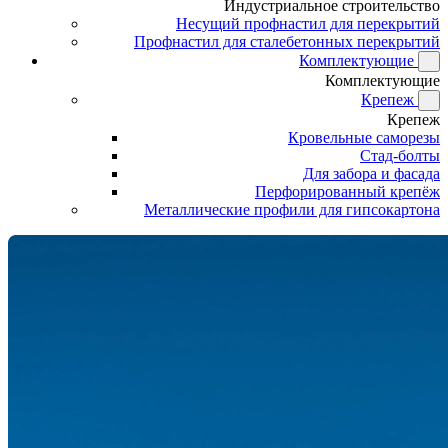
Индустриальное строительство
Несущий профнастил для перекрытий
Профнастил для сталебетонных перекрытий
Комплектующие
Комплектующие
Крепеж
Крепеж
Кровельные саморезы
Стад-болты
Для забора и фасада
Перфорированный крепёж
Металлические профили для гипсокартона