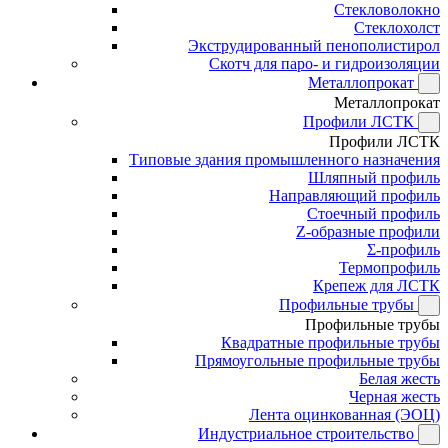
Стекловолокно
Стеклохолст
Экструдированный пенополистирол
Скотч для паро- и гидроизоляции
Металлопрокат
Металлопрокат
Профили ЛСТК
Профили ЛСТК
Типовые здания промышленного назначения
Шляпный профиль
Направляющий профиль
Стоечный профиль
Z-образные профили
Σ-профиль
Термопрофиль
Крепеж для ЛСТК
Профильные трубы
Профильные трубы
Квадратные профильные трубы
Прямоугольные профильные трубы
Белая жесть
Черная жесть
Лента оцинкованная (ЭОЦ)
Индустриальное строительство