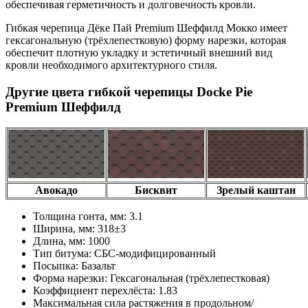
обеспечивая герметичность и долговечность кровли.
Гибкая черепица Дёке Пай Premium Шеффилд Мокко имеет
гексагональную (трёхлепестковую) форму нарезки, которая
обеспечит плотную укладку и эстетичный внешний вид
кровли необходимого архитектурного стиля.
Другие цвета гибкой черепицы Docke Pie
Premium Шеффилд
Авокадо
Бисквит
Зрелый каштан
Толщина гонта, мм:
3.1
Ширина, мм:
318±3
Длина, мм:
1000
Тип битума:
СБС-модифицированный
Посыпка:
Базальт
Форма нарезки:
Гексагональная (трёхлепестковая)
Коэффициент перехлёста:
1.83
Максимальная сила растяжения в продольном/