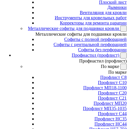
Плоский лист
Дымники
Вентиляция для кровли
Инструменты для кровельных работ
Корректоры для ремонта царапин
Металлические софиты для подшивки кровли
Металлические софиты для подшивки кровли
Софиты с полной перфорацией
Софиты с центральной перфорацией
Софиты без перфорации
Профнастил (профлист)
Профнастил (профлист)
По марке
По марке
Профлист С8
Профлист С10
Профлист МП18-1100
Профлист С20
Профлист С21
Профлист МП20
Профлист МП35-1035
Профлист С44
Профлист НС35
Профлист НС44