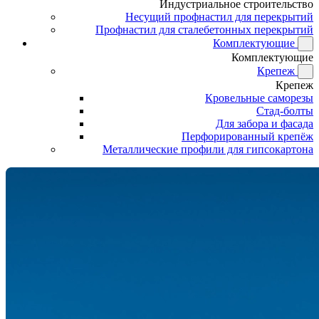
Индустриальное строительство
Несущий профнастил для перекрытий
Профнастил для сталебетонных перекрытий
Комплектующие
Комплектующие
Крепеж
Крепеж
Кровельные саморезы
Стад-болты
Для забора и фасада
Перфорированный крепёж
Металлические профили для гипсокартона