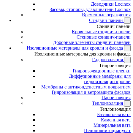
Доводчики Locinox
Засовы, стопоры, улавливатели Locinox
Временные ограждения
Сэндвич-панели
Сэндвич-панели
Кровельные сэндвич-панели
Стеновые сэндвич-панели
Доборные элементы сэндвич-панелей
Изоляционные материалы для кровли и фасада
Изоляционные материалы для кровли и фасада
Гидроизоляция
Гидроизоляция
Гидроизоляционные пленки
Диффузионные мембраны для
гидроизоляции кровли
Мембраны с антиконденсатным покрытием
Гидроизоляция и ветрозащита фасадов
Пароизоляция
Теплоизоляция
Теплоизоляция
Базальтовая вата
Каменная вата
Минеральная вата
Пенополиизоцианурат