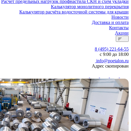
Расчет предельных нагрузок профнастила СКН и схем укладки
Калькулятор монолитного перекрытия
Калькулятор расчёта водосточной системы для крыши
Новости
Доставка и оплата
Контакты
Акции
8 (495) 221-64-55
с 9:00 до 18:00
info@poetalon.ru
Адрес скопирован