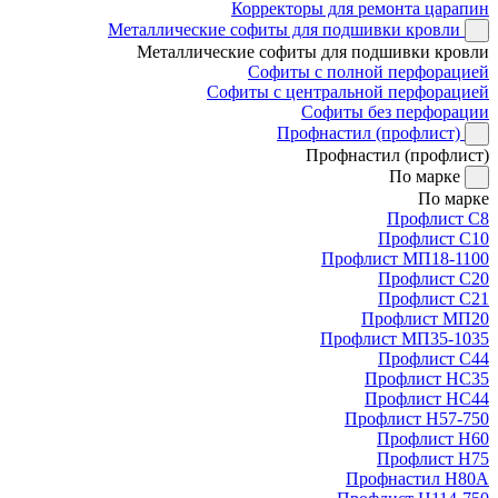
Корректоры для ремонта царапин
Металлические софиты для подшивки кровли
Металлические софиты для подшивки кровли
Софиты с полной перфорацией
Софиты с центральной перфорацией
Софиты без перфорации
Профнастил (профлист)
Профнастил (профлист)
По марке
По марке
Профлист С8
Профлист С10
Профлист МП18-1100
Профлист С20
Профлист С21
Профлист МП20
Профлист МП35-1035
Профлист С44
Профлист НС35
Профлист НС44
Профлист Н57-750
Профлист Н60
Профлист Н75
Профнастил Н80А