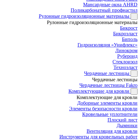
Мансардные окна AHRD
Поликарбонатный профнастил
Рулонные гидроизоляционные материалы
Рулонные гидроизоляционные материалы
Бикрост
Бикроэласт
Биполь
Гидроизоляция «Унифлекс»
Линокром
Рубероид
Стеклоизол
Техноэласт
Чердачные лестницы
Чердачные лестницы
Чердачные лестницы Fakro
Комплектующие для кровли
Комплектующие для кровли
Доборные элементы кровли
Элементы безопасности кровли
Кровельные уплотнители
Плоский лист
Дымники
Вентиляция для кровли
Инструменты для кровельных работ